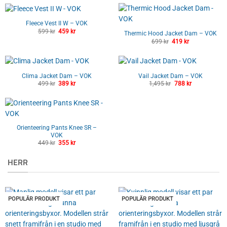
priset
priset
priset
priset
var:
är:
var:
är:
499 kr.
389 kr.
299 kr.
239 kr.
Fleece Vest II W – VOK
599
kr
Det
459
kr
Det
Thermic Hood Jacket Dam – VOK
ursprungliga
nuvarande
699
kr
Det
419
kr
Det
priset
priset
ursprungliga
nuvarande
var:
är:
priset
priset
599 kr.
459 kr.
var:
är:
699 kr.
419 kr.
Clima Jacket Dam – VOK
Vail Jacket Dam – VOK
499
kr
Det
389
kr
Det
1,495
kr
Det
788
kr
Det
ursprungliga
nuvarande
ursprungliga
nuvarande
priset
priset
priset
priset
var:
är:
var:
är:
499 kr.
389 kr.
1,495 kr.
788 kr.
Orienteering Pants Knee SR –
VOK
449
kr
Det
355
kr
Det
ursprungliga
nuvarande
priset
priset
HERR
var:
är:
449 kr.
355 kr.
POPULÄR PRODUKT
POPULÄR PRODUKT