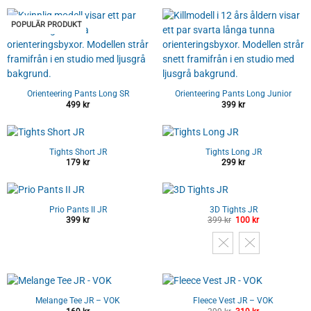
POPULÄR PRODUKT
Orienteering Pants Long SR
Orienteering Pants Long Junior
499
kr
399
kr
Tights Short JR
Tights Long JR
179
kr
299
kr
Prio Pants II JR
3D Tights JR
399
kr
399
kr
Det
100
kr
Det
ursprungliga
nuvarande
priset
priset
var:
är:
399 kr.
100 kr.
Melange Tee JR – VOK
Fleece Vest JR – VOK