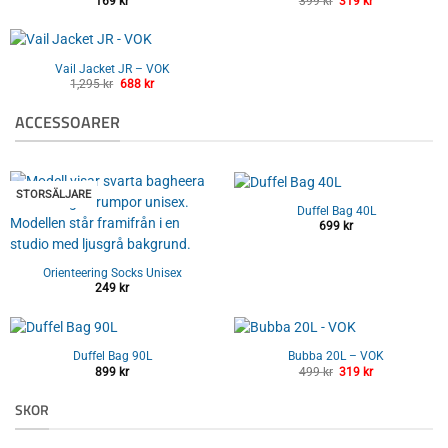
169
kr
399
kr
Det
319
kr
Det
ursprungliga
nuvarande
priset
priset
var:
är:
399 kr.
319 kr.
Vail Jacket JR – VOK
1,295
kr
Det
688
kr
Det
ursprungliga
nuvarande
priset
priset
ACCESSOARER
var:
är:
1,295 kr.
688 kr.
STORSÄLJARE
Duffel Bag 40L
699
kr
Orienteering Socks Unisex
249
kr
Duffel Bag 90L
Bubba 20L – VOK
899
kr
499
kr
Det
319
kr
Det
ursprungliga
nuvarande
priset
priset
var:
är:
SKOR
499 kr.
319 kr.