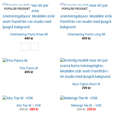
POPULÄR PRODUKT
POPULÄR PRODUKT
Orienteering Pants Knee SR
Orienteering Pants Long SR
449
kr
499
kr
Prio Pants W
499
kr
Race Tights Short W
299
kr
Airy Top W – VOK
Melange Tee W – VOK
499
kr
Det
389
kr
Det
299
kr
Det
239
kr
Det
ursprungliga
nuvarande
ursprungliga
nuvarande