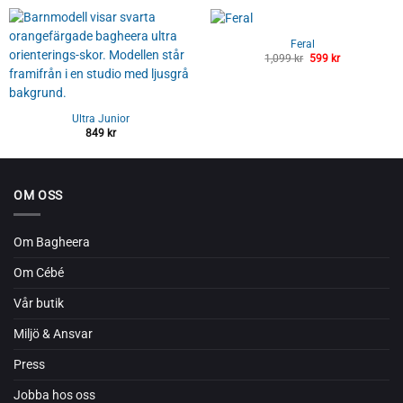
Feral
1,099
kr
Det
599
kr
Det
ursprungliga
nuvarande
priset
priset
var:
är:
1,099 kr.
599 kr.
Ultra Junior
849
kr
OM OSS
Om Bagheera
Om Cébé
Vår butik
Miljö & Ansvar
Press
Jobba hos oss