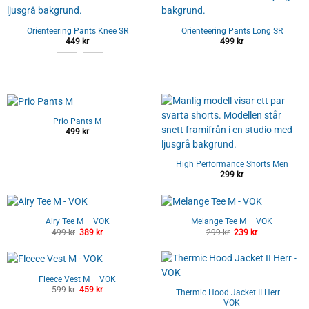
Orienteering Pants Knee SR
Orienteering Pants Long SR
449
kr
499
kr
Prio Pants M
499
kr
High Performance Shorts Men
299
kr
Airy Tee M – VOK
Melange Tee M – VOK
499
kr
Det
389
kr
Det
299
kr
Det
239
kr
Det
ursprungliga
nuvarande
ursprungliga
nuvarande
priset
priset
priset
priset
var:
är:
var:
är:
499 kr.
389 kr.
299 kr.
239 kr.
Fleece Vest M – VOK
599
kr
Det
459
kr
Det
Thermic Hood Jacket II Herr –
ursprungliga
nuvarande
VOK
priset
priset