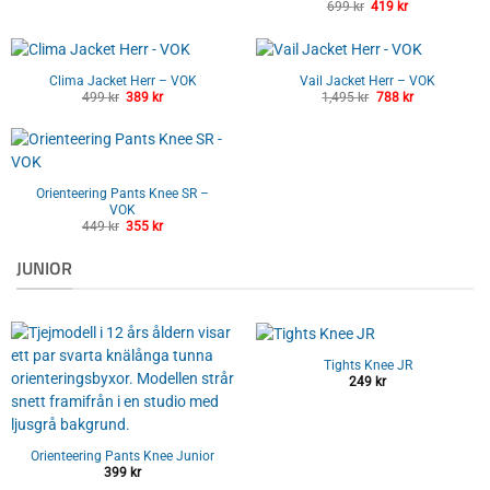
var:
är:
699
kr
Det
419
kr
Det
599 kr.
459 kr.
ursprungliga
nuvarande
priset
priset
var:
är:
699 kr.
419 kr.
Clima Jacket Herr – VOK
Vail Jacket Herr – VOK
499
kr
Det
389
kr
Det
1,495
kr
Det
788
kr
Det
ursprungliga
nuvarande
ursprungliga
nuvarande
priset
priset
priset
priset
var:
är:
var:
är:
499 kr.
389 kr.
1,495 kr.
788 kr.
Orienteering Pants Knee SR –
VOK
449
kr
Det
355
kr
Det
ursprungliga
nuvarande
priset
priset
JUNIOR
var:
är:
449 kr.
355 kr.
Tights Knee JR
249
kr
Orienteering Pants Knee Junior
399
kr