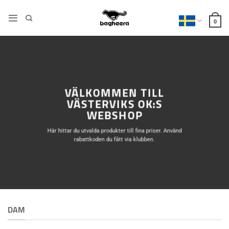
Skip
to
0
content
VÄLKOMMEN TILL
VÄSTERVIKS OK:S
WEBSHOP
Här hittar du utvalda produkter till fina priser. Använd
rabattkoden du fått via klubben.
DAM