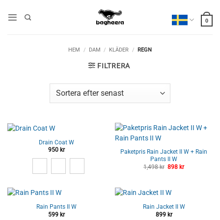
Skip
to
0
content
HEM
/
DAM
/
KLÄDER
/
REGN
FILTRERA
Drain Coat W
950
kr
Paketpris Rain Jacket II W + Rain
Pants II W
Det
Det
1,498
kr
898
kr
ursprungliga
nuvarande
priset
priset
var:
är:
1,498 kr.
898 kr.
Rain Pants II W
Rain Jacket II W
599
kr
899
kr