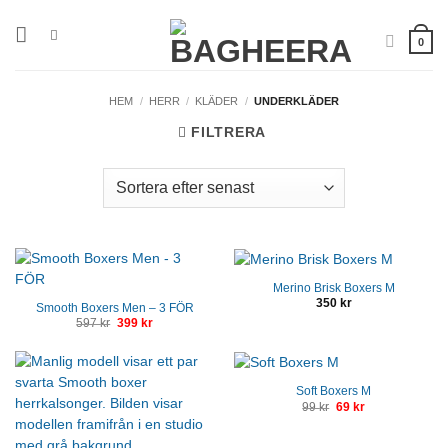
Skip
to
0
content
HEM
/
HERR
/
KLÄDER
/
UNDERKLÄDER
FILTRERA
Merino Brisk Boxers M
350
kr
Smooth Boxers Men – 3 FÖR
597
kr
Det
399
kr
Det
ursprungliga
nuvarande
priset
priset
var:
är:
597 kr.
399 kr.
Soft Boxers M
99
kr
Det
69
kr
Det
ursprungliga
nuvarande
priset
priset
var:
är: