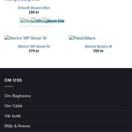
99 kr.
69 kr.
Smooth Boxers Men
199
kr
Merino WP Boxer M
Merino Boxers M
379
kr
350
kr
OM OSS
Om Bagheera
Om Cébé
Vår butik
Miljö & Ansvar