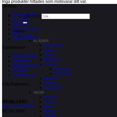
Inga produkter hittades som motsvarar ditt val.
Om oss
Om Bagheera
Sök efter:
Om Cébé
Vår butik
Miljö & Ansvar
Meny
Press
DAM
Jobba hos oss
KLÄDER
Underkläder
Kundservice
Lager 1
Lager 2
Vanliga frågor
Skalplagg
Köpvillkor
Träning
Integritetspolicy
Överdelar
Cookies
Nederdelar
Kontakta oss
Athleisure
Walking
Följ Bagheera
Regnkläder
SKOR
Inomhus
RESELLER?
Löpning
Log in to our B2B
Street
BETALNING
Walking
Träning