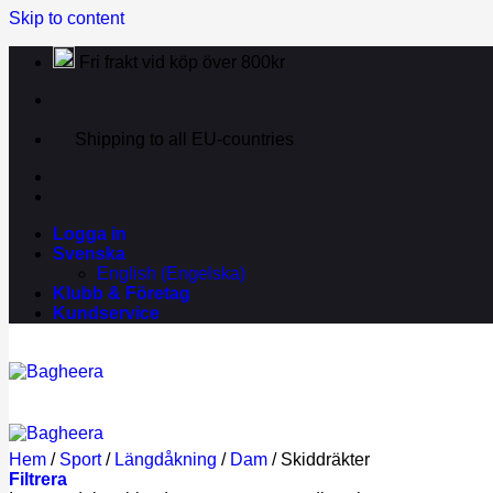
Skip to content
Fri frakt vid köp över 800kr
Shipping to all EU-countries
Logga in
Svenska
English
(
Engelska
)
Klubb & Företag
Kundservice
Hem
/
Sport
/
Längdåkning
/
Dam
/
Skiddräkter
Filtrera