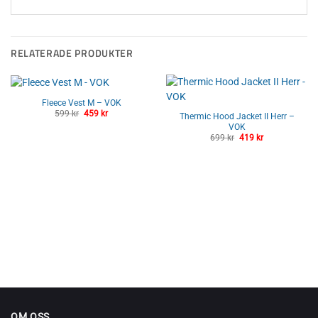
RELATERADE PRODUKTER
Fleece Vest M – VOK
Det
Det
599
kr
459
kr
Thermic Hood Jacket II Herr –
ursprungliga
nuvarande
VOK
priset
priset
var:
är:
Det
Det
699
kr
419
kr
599 kr.
459 kr.
ursprungliga
nuvarande
priset
priset
var:
är:
699 kr.
419 kr.
OM OSS