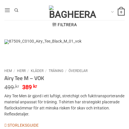
Skip
to
0
content
FILTRERA
HEM
/
HERR
/
KLÄDER
/
TRÄNING
/
ÖVERDELAR
Airy Tee M – VOK
Det
Det
499
kr
389
kr
ursprungliga
nuvarande
Airy Tee Men är gjord i ett luftigt, stretchigt och fukttransporterande
priset
priset
material anpassat för träning. T-shirten har strategiskt placerade
var:
är:
flatlocksömmar för att minska risken för skav och irritation.
499 kr.
389 kr.
Reflexdetaljer.
STORLEKSGUIDE