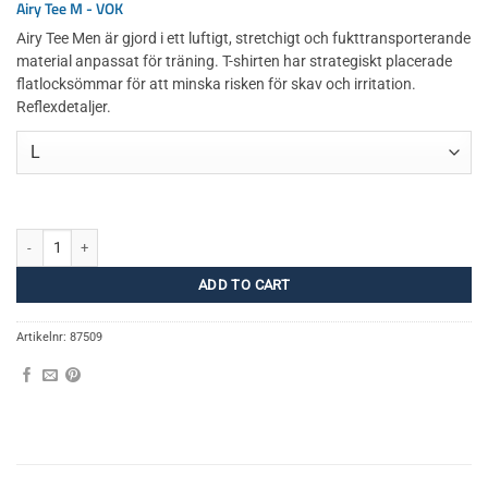
Airy Tee M - VOK
Airy Tee Men är gjord i ett luftigt, stretchigt och fukttransporterande
material anpassat för träning. T-shirten har strategiskt placerade
flatlocksömmar för att minska risken för skav och irritation.
Reflexdetaljer.
Airy Tee M – VOK mängd
ADD TO CART
Artikelnr:
87509