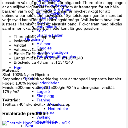
Kompression
dessutom väldigt god andningsförmåga och Thermolite-stoppningen
Mössor & Kepsar
är en miljövänlig lättviktsstoppning som är framtagen för att hålla
Halskragar & Tubes
bäraren varm och torr vilket vi anser är mycket viktigt för att
Balaclava/Hood
optimera barnets utomhusvistelse. Syntetstoppningen är insprutad i
Head Band
varje sydd kanal för god isoleringsförmåga. Vail Jackets huva kan
Väskor
justeras i framkant med ett elastiskt band. Fickor fram med blixtlås
Vattenflaskor
samt innerficka. Justerbar nederkant för god passform.
Sulor
Skärp & Bälten
Thermolite®-stoppning
Utrustning
Isolerande
Hjälmar
Vindtät
Goggles
Vattenavvisande
Sportsolglasögon
Bionic Finish Eco®
Extralinser till goggles
Längd mitt bak ca 62 cm i strl 134/140
Bröstvidd ca 43 cm i strl 134/140
Herr
Material:
Skal: 100% Nylon Ripstop
Kläder
Stoppning: Syntetisk vaddering som är stoppad i separata kanaler.
Underkläder
Foder: 100% Nylon
Lager 1
Finish: 5000mm vattentät, 5000g/m²/24h andningsbar, vindtät.
Lager 2
179 g/m2
Skalplagg
Träning
Tvättråd:
Överdelar
Tvättas i 40° skontvätt. Torktumlas ej.
Nederdelar
Athleisure
Relaterade produkter
Walking
Regnkläder
Skor