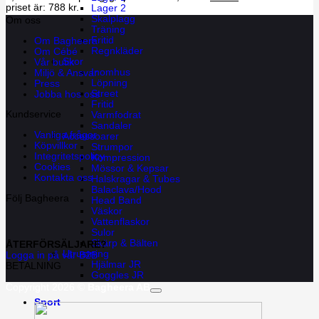
priset är: 788 kr.
Lager 2
Skalplagg
Om oss
Träning
Fritid
Om Bagheera
Regnkläder
Om Cébé
Skor
Vår butik
Inomhus
Miljö & Ansvar
Löpning
Press
Street
Jobba hos oss
Fritid
Kundservice
Varmfodrat
Sandaler
Vanliga frågor
Accessoarer
Köpvillkor
Strumpor
Integritetspolicy
Kompression
Cookies
Mössor & Kepsar
Kontakta oss
Halskragar & Tubes
Balaclava/Hood
Följ Bagheera
Head Band
Väskor
Vattenflaskor
Sulor
Skärp & Bälten
ÅTERFÖRSÄLJARE?
Utrustning
Logga in på vår B2B
Hjälmar JR
BETALNING
Goggles JR
Copyright 2026 ©
Bagheera AB
Sport