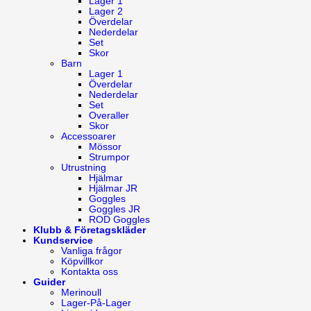
Lager 1
Lager 2
Överdelar
Nederdelar
Set
Skor
Barn
Lager 1
Överdelar
Nederdelar
Set
Overaller
Skor
Accessoarer
Mössor
Strumpor
Utrustning
Hjälmar
Hjälmar JR
Goggles
Goggles JR
ROD Goggles
Klubb & Företagskläder
Kundservice
Vanliga frågor
Köpvillkor
Kontakta oss
Guider
Merinoull
Lager-På-Lager