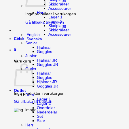
Skiddräkter
Accessoarer
Herr
Inga produkter i varukorgen.
Lager 1
Lager 2
Gå tillbaka till butiken
Skalplagg
Skiddräkter
Accessoarer
English
Cébé
Svenska
Senior
Hjälmar
0
Goggles
Junior
Hjälmar JR
Varukorg
Goggles JR
Outlet
Hjälmar
Goggles
Hjälmar JR
Goggles JR
Outlet
Inga produkter i varukorgen.
Dam
Lager 1
Gå tillbaka till butiken
Lager 2
Överdelar
Nederdelar
Set
Skor
Herr