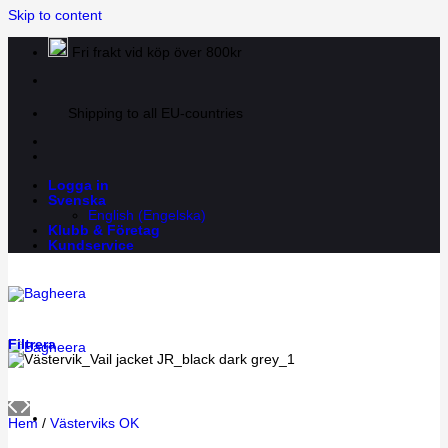
Skip to content
Fri frakt vid köp över 800kr
Shipping to all EU-countries
Logga in
Svenska
English
(
Engelska
)
Klubb & Företag
Kundservice
Filtrera
Hem
/
Västerviks OK