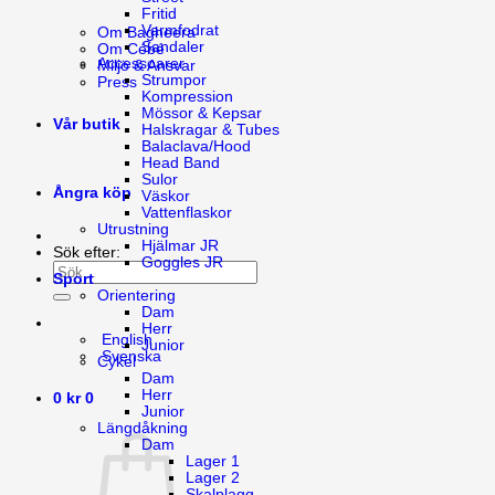
Fritid
Varmfodrat
Om Bagheera
Sandaler
Om Cébé
Accessoarer
Miljö & Ansvar
Strumpor
Press
Kompression
Mössor & Kepsar
Vår butik
Halskragar & Tubes
Balaclava/Hood
Head Band
Sulor
Ångra köp
Väskor
Vattenflaskor
Utrustning
Hjälmar JR
Sök efter:
Goggles JR
Sport
Orientering
Dam
Herr
English
Junior
Svenska
Cykel
Dam
Herr
0
kr
0
Junior
Längdåkning
Dam
Lager 1
Lager 2
Skalplagg