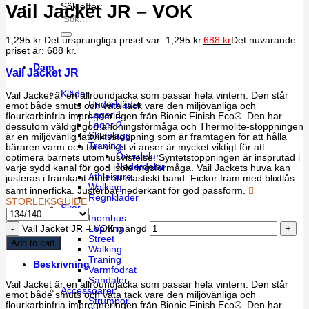
Vail Jacket JR – VOK
Sök efter:
1,295
kr
Det ursprungliga priset var: 1,295 kr.
688
kr
Det nuvarande
priset är: 688 kr.
Dam
Vail Jacket JR
Kläder
Vail Jacket är en allroundjacka som passar hela vintern. Den står
Underkläder
emot både smuts och väta tack vare den miljövänliga och
Lager 1
flourkarbinfria impregneringen från Bionic Finish Eco®. Den har
Lager 2
dessutom väldigt god andningsförmåga och Thermolite-stoppningen
Skalplagg
är en miljövänlig lättviktsstoppning som är framtagen för att hålla
Träning
bäraren varm och torr vilket vi anser är mycket viktigt för att
Överdelar
optimera barnets utomhusvistelse. Syntetstoppningen är insprutad i
Nederdelar
varje sydd kanal för god isoleringsförmåga. Vail Jackets huva kan
Athleisure
justeras i framkant med ett elastiskt band. Fickor fram med blixtlås
Walking
samt innerficka. Justerbar nederkant för god passform.
Regnkläder
STORLEKSGUIDE
Skor
Inomhus
Löpning
Vail Jacket JR – VOK mängd
Street
Add to cart
Walking
Träning
Beskrivning
Varmfodrat
Sandaler
Vail Jacket är en allroundjacka som passar hela vintern. Den står
Accessoarer
emot både smuts och väta tack vare den miljövänliga och
Strumpor
flourkarbinfria impregneringen från Bionic Finish Eco®. Den har