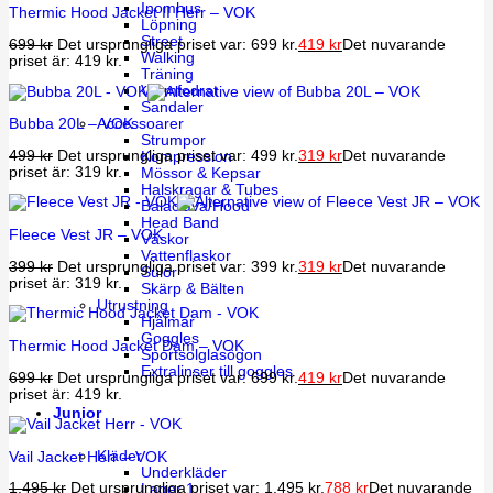
Inomhus
Thermic Hood Jacket II Herr – VOK
Löpning
Street
699
kr
Det ursprungliga priset var: 699 kr.
419
kr
Det nuvarande
Walking
priset är: 419 kr.
Träning
Varmfodrat
Sandaler
Accessoarer
Bubba 20L – VOK
Strumpor
499
kr
Det ursprungliga priset var: 499 kr.
319
kr
Det nuvarande
Kompression
priset är: 319 kr.
Mössor & Kepsar
Halskragar & Tubes
Balaclava/Hood
Head Band
Fleece Vest JR – VOK
Väskor
Vattenflaskor
399
kr
Det ursprungliga priset var: 399 kr.
319
kr
Det nuvarande
Sulor
priset är: 319 kr.
Skärp & Bälten
Utrustning
Hjälmar
Goggles
Thermic Hood Jacket Dam – VOK
Sportsolglasögon
Extralinser till goggles
699
kr
Det ursprungliga priset var: 699 kr.
419
kr
Det nuvarande
priset är: 419 kr.
Junior
Kläder
Vail Jacket Herr – VOK
Underkläder
1,495
kr
Det ursprungliga priset var: 1,495 kr.
788
kr
Det nuvarande
Lager 1