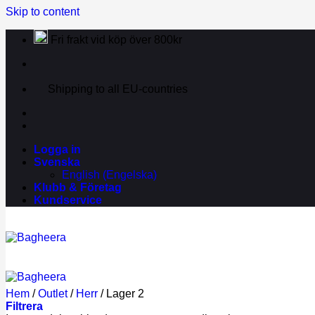
Skip to content
Fri frakt vid köp över 800kr
Shipping to all EU-countries
Logga in
Svenska
English
(
Engelska
)
Klubb & Företag
Kundservice
Hem
/
Outlet
/
Herr
/
Lager 2
Filtrera