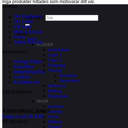
Inga produkter hittades som motsvarar ditt val.
Om oss
Om Bagheera
Sök efter:
Om Cébé
Vår butik
Miljö & Ansvar
Meny
Press
DAM
Jobba hos oss
KLÄDER
Underkläder
Kundservice
Lager 1
Lager 2
Vanliga frågor
Skalplagg
Köpvillkor
Träning
Integritetspolicy
Överdelar
Cookies
Nederdelar
Kontakta oss
Athleisure
Walking
Följ Bagheera
Regnkläder
SKOR
Inomhus
ÅTERFÖRSÄLJARE?
Löpning
Logga in på vår B2B
Street
BETALNING
Walking
Träning