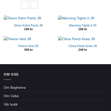
Shere Kahn Pants JR
Warming Tights II JR
199
kr
199
kr
Fleece Vest JR
Clima Pants Knee JR
399
kr
249
kr
OM OSS
Om Bagheera
Om Cébé
Vår butik