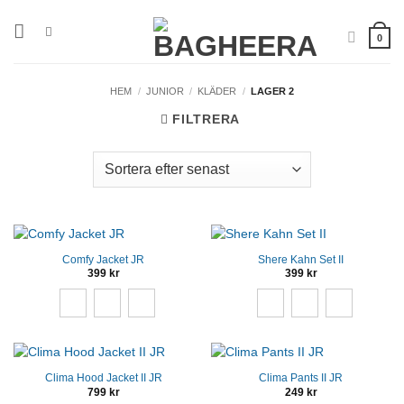
Skip
to
0
content
HEM
/
JUNIOR
/
KLÄDER
/
LAGER 2
FILTRERA
Comfy Jacket JR
Shere Kahn Set II
399
kr
399
kr
Clima Hood Jacket II JR
Clima Pants II JR
799
kr
249
kr