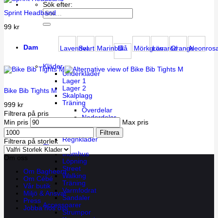
Sök efter:
Sprint Headband
99
kr
Dam
Lavendel
Svart
Marinblå
Blå
Mörkgrön
Lavaröd
Orange
Neonros
Kläder
Underkläder
Lager 1
Lager 2
Bike Bib Tights M
Skalplagg
Träning
999
kr
Överdelar
Filtrera på pris
Nederdelar
Min pris
Max pris
Athleisure
Walking
Filtrera
Regnkläder
Filtrera på storlek
Skor
Inomhus
Om oss
Löpning
Street
Om Bagheera
Walking
Om Cébé
Träning
Vår butik
Varmfodrat
Miljö & Ansvar
Sandaler
Press
Accessoarer
Jobba hos oss
Strumpor