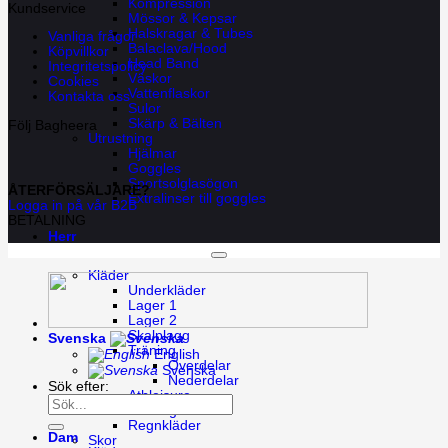
Kompression
Kundservice
Mössor & Kepsar
Halskragar & Tubes
Vanliga frågor
Balaclava/Hood
Köpvillkor
Head Band
Integritetspolicy
Väskor
Cookies
Vattenflaskor
Kontakta oss
Sulor
Skärp & Bälten
Följ Bagheera
Utrustning
Hjälmar
Goggles
Sportsolglasögon
ÅTERFÖRSÄLJARE?
Extralinser till goggles
Logga in på vår B2B
BETALNING
Herr
Copyright 2026 ©
Bagheera AB
Kläder
Underkläder
Lager 1
Lager 2
Skalplagg
Svenska
Träning
English
Överdelar
Svenska
Nederdelar
Sök efter:
Athleisure
Walking
Regnkläder
Dam
Skor