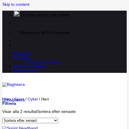
Skip to content
Fri frakt vid köp över 800kr
Shipping to all EU-countries
Logga in
Svenska
English
(
Engelska
)
Klubb & Företag
Kundservice
Hem
/
Sport
/
Cykel
/
Herr
Filtrera
Visar alla 2 resultat
Sortera efter senaste