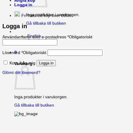
Ångra köp
Logga in
Inga produkter i varukorgen.
Fri frakt vid köp över 800kr
Gå tillbaka till butiken
Logga in
English
Användarnamn eller e-postadress
*
Obligatoriskt
Svenska
0
Lösenord
*
Obligatoriskt
Kom ihåg mig
Logga in
Varukorg
Glömt ditt lösenord?
Inga produkter i varukorgen.
Gå tillbaka till butiken