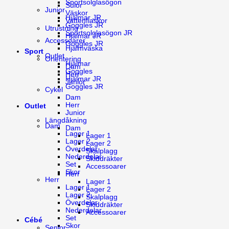
Sportsolglasögon
Sulor
Junior
Väskor
Hjälmar JR
Vattenflaskor
Goggles JR
Utrustning
Sportsolglasögon JR
Hjälmar JR
Accessoarer
Goggles JR
Hjälmväska
Sport
Outlet
Orientering
Hjälmar
Dam
Goggles
Herr
Hjälmar JR
Junior
Goggles JR
Cykel
Dam
Herr
Outlet
Junior
Längdåkning
Dam
Dam
Lager 1
Lager 1
Lager 2
Lager 2
Överdelar
Skalplagg
Nederdelar
Skiddräkter
Set
Accessoarer
Skor
Herr
Herr
Lager 1
Lager 1
Lager 2
Lager 2
Skalplagg
Överdelar
Skiddräkter
Nederdelar
Accessoarer
Set
Cébé
Skor
Senior