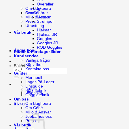
Overaller
Skor
Om Bagheera
Accessoarer
Om Cébé
Mössor
Miljö & Ansvar
Strumpor
Press
Utrustning
Hjälmar
Vår butik
Hjälmar JR
Goggles
Goggles JR
ROD Goggles
Ångra köp
Klubb & Företagskläder
Kundservice
Vanliga frågor
Köpvillkor
Sök efter:
Kontakta oss
Guider
Merinoull
Lager-På-Lager
Linsguide
English
Hjälmteknik
Svenska
Goggleteknik
Om oss
0
Om Bagheera
0
kr
Om Cébé
Miljö & Ansvar
Jobba hos oss
Press
Vår butik