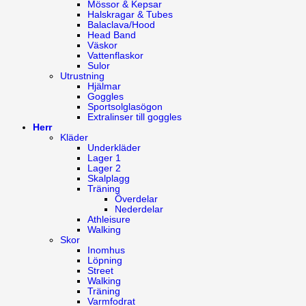
Mössor & Kepsar
Halskragar & Tubes
Balaclava/Hood
Head Band
Väskor
Vattenflaskor
Sulor
Utrustning
Hjälmar
Goggles
Sportsolglasögon
Extralinser till goggles
Herr
Kläder
Underkläder
Lager 1
Lager 2
Skalplagg
Träning
Överdelar
Nederdelar
Athleisure
Walking
Skor
Inomhus
Löpning
Street
Walking
Träning
Varmfodrat