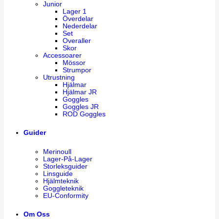
Junior
Lager 1
Överdelar
Nederdelar
Set
Overaller
Skor
Accessoarer
Mössor
Strumpor
Utrustning
Hjälmar
Hjälmar JR
Goggles
Goggles JR
ROD Goggles
Guider
Merinoull
Lager-På-Lager
Storleksguider
Linsguide
Hjälmteknik
Goggleteknik
EU-Conformity
Om Oss