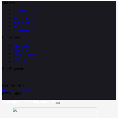
Om oss
Om Bagheera
Om Cébé
Vår butik
Miljö & Ansvar
Press
Jobba hos oss
Kundservice
Vanliga frågor
Köpvillkor
Integritetspolicy
Cookies
Kontakta oss
Följ Bagheera
RESELLER?
Log in to our B2B
BETALNING
Copyright 2026 ©
Bagheera AB