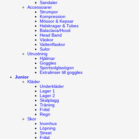
Sandaler
Accessoarer
Strumpor
Kompression
Mössor & Kepsar
Halskragar & Tubes
Balaclava/Hood
Head Band
Väskor
Vattenflaskor
Sulor
Utrustning
Hjälmar
Goggles
Sportsolglasögon
Extralinser till goggles
Junior
Kläder
Underkläder
Lager 1
Lager 2
Skalplagg
Träning
Fritid
Regn
Skor
Inomhus
Löpning
Street
Fritid