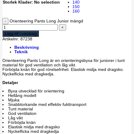
Storlek Klader
:
No selection
140
150
160
Orienteering Pants Long Junior mängd
Lägg till i varukorg
Artikelnr:
87238
Beskrivning
Teknik
Orienteering Pants Long är en orienteringsbyxa för juniorer i tunt
material för god ventilation och låg vikt.
Förböjda knän för god rörelsefrihet. Elastisk midja med dragsko.
Nyckelficka med dragkedja.
Detaljer
Byxa utvecklad för orientering
Hellång modell
Mjuka
Snabbtorkande med effektiv fukttransport
Tunt material
God ventilation
Låg vikt
Förböjda knän
Elastisk midja med dragsko
Nyckelficka med dragkedja