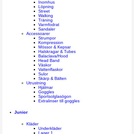
Inomhus
Löpning
Street
Walking
Träning
Varmfodrat
Sandaler
Accessoarer
Strumpor
Kompression
Mössor & Kepsar
Halskragar & Tubes
Balaclava/Hood
Head Band
Väskor
Vattenflaskor
Sulor
Skärp & Bälten
Utrustning
Hjälmar
Goggles
Sportsolglasögon
Extralinser till goggles
Junior
Kläder
Underkläder
Lager 1