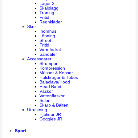
Lager 2
Skalplagg
Träning
Fritid
Regnkläder
Skor
Inomhus
Löpning
Street
Fritid
Varmfodrat
Sandaler
Accessoarer
Strumpor
Kompression
Mössor & Kepsar
Halskragar & Tubes
Balaclava/Hood
Head Band
Väskor
Vattenflaskor
Sulor
Skärp & Bälten
Utrustning
Hjälmar JR
Goggles JR
Sport