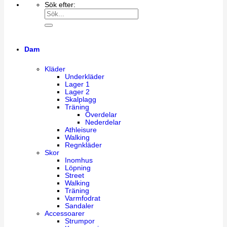
Sök efter:
Dam
Kläder
Underkläder
Lager 1
Lager 2
Skalplagg
Träning
Överdelar
Nederdelar
Athleisure
Walking
Regnkläder
Skor
Inomhus
Löpning
Street
Walking
Träning
Varmfodrat
Sandaler
Accessoarer
Strumpor