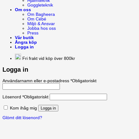
Hjälmteknik
Goggleteknik
Om oss
Om Bagheera
Om Cébé
Miljö & Ansvar
Jobba hos oss
Press
Vår butik
Ångra köp
Logga in
Fri frakt vid köp över 800kr
Logga in
Användarnamn eller e-postadress
*
Obligatoriskt
Lösenord
*
Obligatoriskt
Kom ihåg mig
Logga in
Glömt ditt lösenord?