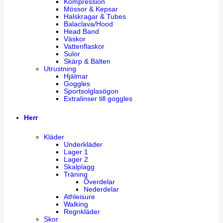
Kompression
Mössor & Kepsar
Halskragar & Tubes
Balaclava/Hood
Head Band
Väskor
Vattenflaskor
Sulor
Skärp & Bälten
Utrustning
Hjälmar
Goggles
Sportsolglasögon
Extralinser till goggles
Herr
Kläder
Underkläder
Lager 1
Lager 2
Skalplagg
Träning
Överdelar
Nederdelar
Athleisure
Walking
Regnkläder
Skor