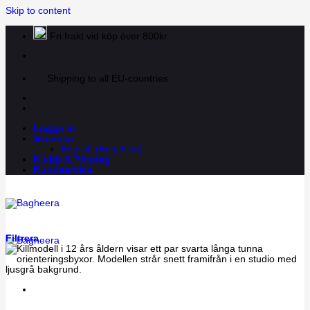
Skip to content
Fri frakt vid köp över 800kr
Shipping to all EU-countries
Logga in
Svenska
English
(
Engelska
)
Klubb & Företag
Kundservice
Filtrera