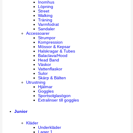
Inomhus
Löpning
Street
Walking
Träning
Varmfodrat
Sandaler
Accessoarer
Strumpor
Kompression
Mössor & Kepsar
Halskragar & Tubes
Balaclava/Hood
Head Band
Väskor
Vattenflaskor
Sulor
Skärp & Bälten
Utrustning
Hjälmar
Goggles
Sportsolglasögon
Extralinser till goggles
Junior
Kläder
Underkläder
Lager 1