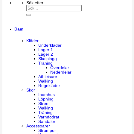
Sök efter:
Dam
Kläder
Underkläder
Lager 1
Lager 2
Skalplagg
Träning
Överdelar
Nederdelar
Athleisure
Walking
Regnkläder
Skor
Inomhus
Löpning
Street
Walking
Träning
Varmfodrat
Sandaler
Accessoarer
Strumpor