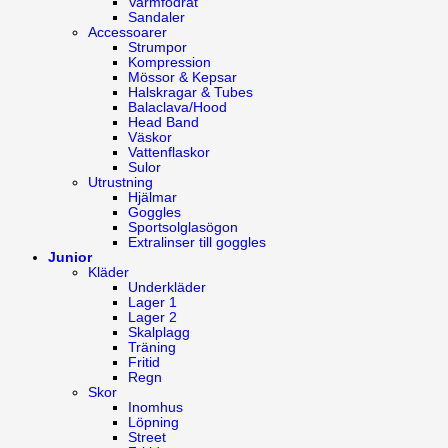
Varmfodrat
Sandaler
Accessoarer
Strumpor
Kompression
Mössor & Kepsar
Halskragar & Tubes
Balaclava/Hood
Head Band
Väskor
Vattenflaskor
Sulor
Utrustning
Hjälmar
Goggles
Sportsolglasögon
Extralinser till goggles
Junior
Kläder
Underkläder
Lager 1
Lager 2
Skalplagg
Träning
Fritid
Regn
Skor
Inomhus
Löpning
Street