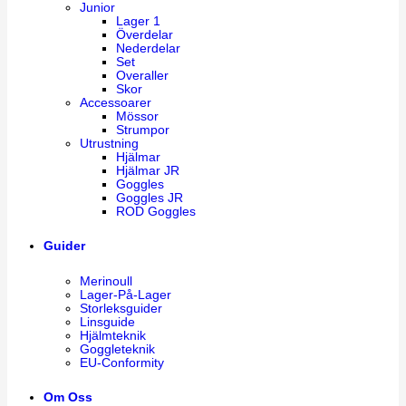
Junior
Lager 1
Överdelar
Nederdelar
Set
Overaller
Skor
Accessoarer
Mössor
Strumpor
Utrustning
Hjälmar
Hjälmar JR
Goggles
Goggles JR
ROD Goggles
Guider
Merinoull
Lager-På-Lager
Storleksguider
Linsguide
Hjälmteknik
Goggleteknik
EU-Conformity
Om Oss