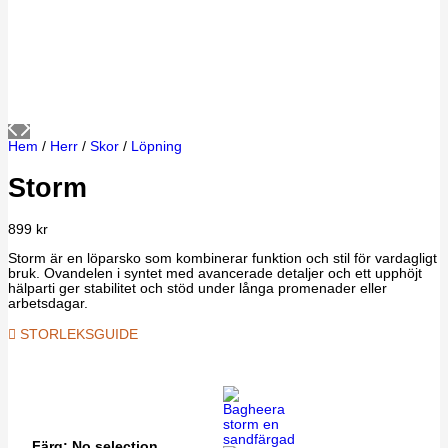
Hem
/
Herr
/
Skor
/
Löpning
Storm
899
kr
Storm är en löparsko som kombinerar funktion och stil för vardagligt
bruk. Ovandelen i syntet med avancerade detaljer och ett upphöjt
hälparti ger stabilitet och stöd under långa promenader eller
arbetsdagar.
STORLEKSGUIDE
Färg
:
No selection