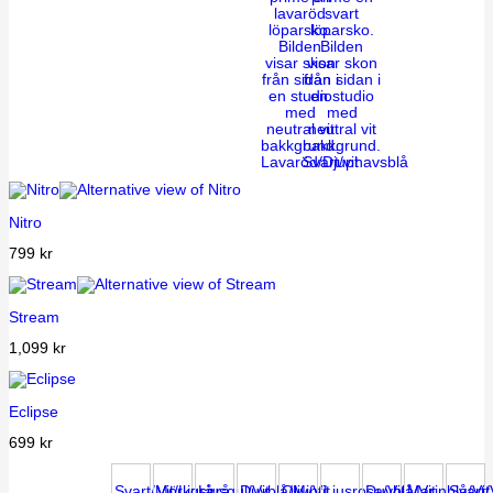
Lavaröd/Djuphavsblå
Svart/vit
Nitro
799
kr
Stream
1,099
kr
Eclipse
699
kr
Svart/Mörkgrå
Vit/Ljusgrå
Ljusgul/Vit
Duvblå/Mint
Oliv/Vit
Ljusrosa/Vit
Duvblå/Vit
Marinblå/Vit
Svart/