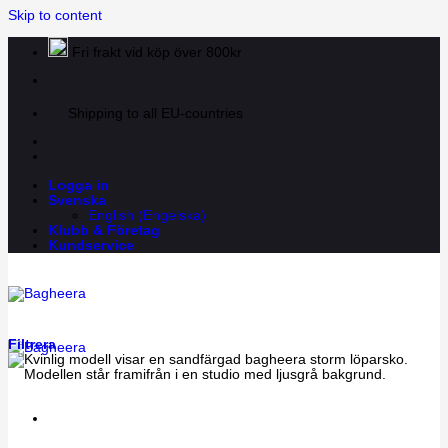
Skip to content
Fri frakt vid köp över 800kr
Shipping to all EU-countries
Logga in
Svenska
English
(
Engelska
)
Klubb & Företag
Kundservice
Filtrera