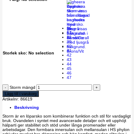
36
37
38
Sand/Corall
39
40
41
Brons/Vit
Storlek sko
:
No selection
42
43
44
45
46
47
Storm mängd
Lägg till i varukorg
Artikelnr:
86619
Beskrivning
Storm är en löparsko som kombinerar funktion och stil för vardagligt
bruk. Ovandelen i syntet med avancerade detaljer och ett upphöjt
hälparti ger stabilitet och stöd under långa promenader eller
arbetsdagar. Den formbara innersulan och mellansulan i HS phylon