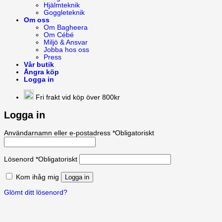
Hjälmteknik
Goggleteknik
Om oss
Om Bagheera
Om Cébé
Miljö & Ansvar
Jobba hos oss
Press
Vår butik
Ångra köp
Logga in
Fri frakt vid köp över 800kr
Logga in
Användarnamn eller e-postadress
*
Obligatoriskt
Lösenord
*
Obligatoriskt
Kom ihåg mig
Logga in
Glömt ditt lösenord?