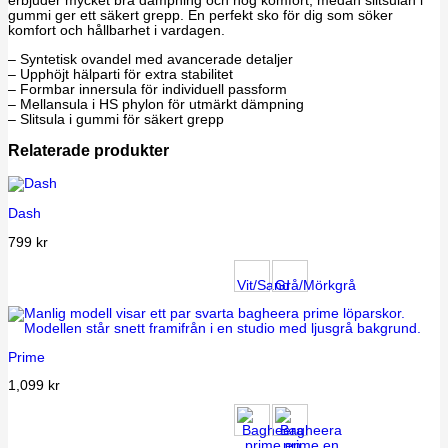
erbjuder mycket bra dämpning och hög komfort, medan slitsulan i
gummi ger ett säkert grepp. En perfekt sko för dig som söker
komfort och hållbarhet i vardagen.
– Syntetisk ovandel med avancerade detaljer
– Upphöjt hälparti för extra stabilitet
– Formbar innersula för individuell passform
– Mellansula i HS phylon för utmärkt dämpning
– Slitsula i gummi för säkert grepp
Relaterade produkter
Dash
799
kr
Vit/Sand
Grå/Mörkgrå
Prime
1,099
kr