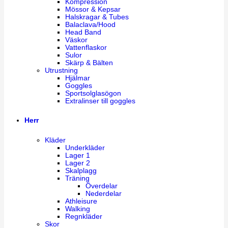
Kompression
Mössor & Kepsar
Halskragar & Tubes
Balaclava/Hood
Head Band
Väskor
Vattenflaskor
Sulor
Skärp & Bälten
Utrustning
Hjälmar
Goggles
Sportsolglasögon
Extralinser till goggles
Herr
Kläder
Underkläder
Lager 1
Lager 2
Skalplagg
Träning
Överdelar
Nederdelar
Athleisure
Walking
Regnkläder
Skor