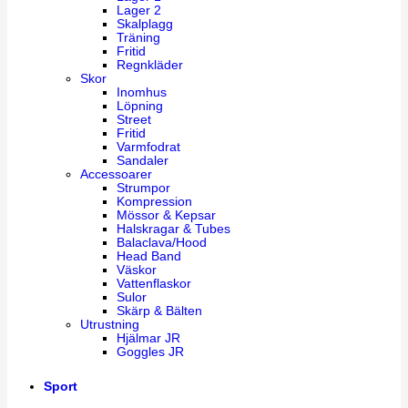
Lager 2
Skalplagg
Träning
Fritid
Regnkläder
Skor
Inomhus
Löpning
Street
Fritid
Varmfodrat
Sandaler
Accessoarer
Strumpor
Kompression
Mössor & Kepsar
Halskragar & Tubes
Balaclava/Hood
Head Band
Väskor
Vattenflaskor
Sulor
Skärp & Bälten
Utrustning
Hjälmar JR
Goggles JR
Sport