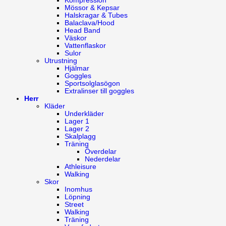
Kompression
Mössor & Kepsar
Halskragar & Tubes
Balaclava/Hood
Head Band
Väskor
Vattenflaskor
Sulor
Utrustning
Hjälmar
Goggles
Sportsolglasögon
Extralinser till goggles
Herr
Kläder
Underkläder
Lager 1
Lager 2
Skalplagg
Träning
Överdelar
Nederdelar
Athleisure
Walking
Skor
Inomhus
Löpning
Street
Walking
Träning