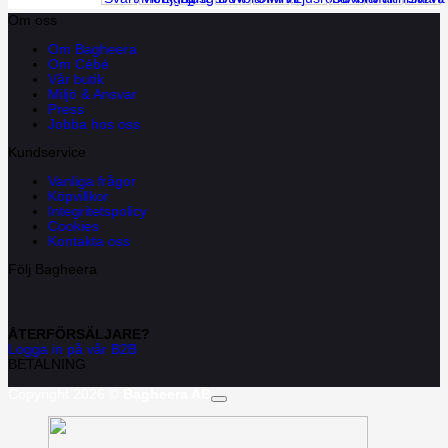
Om oss
Om Bagheera
Om Cébé
Vår butik
Miljö & Ansvar
Press
Jobba hos oss
Kundservice
Vanliga frågor
Köpvillkor
Integritetspolicy
Cookies
Kontakta oss
Följ Bagheera
ÅTERFÖRSÄLJARE?
Logga in på vår B2B
BETALNING
Copyright 2026 ©
Bagheera AB