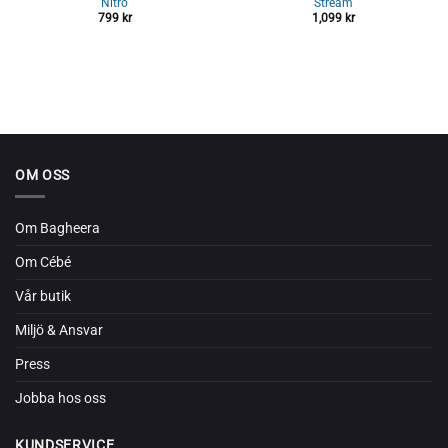
Nitro
Stream
799
kr
1,099
kr
OM OSS
Om Bagheera
Om Cébé
Vår butik
Miljö & Ansvar
Press
Jobba hos oss
KUNDSERVICE