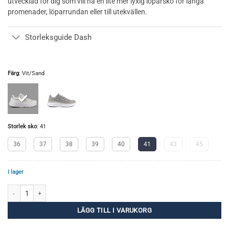
utvecklad för dig som vill ha en lite mer lyxig löparsko för långa
promenader, löparrundan eller till utekvällen.
Storleksguide Dash
Färg
:
Vit/Sand
Storlek sko
:
41
36
37
38
39
40
41
43
45
I lager
Dash mängd
LÄGG TILL I VARUKORG