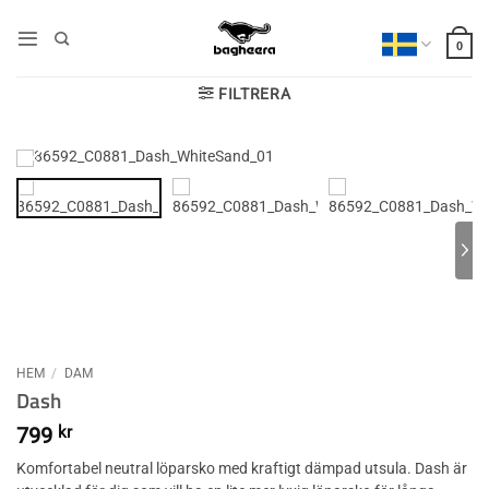
Skip
to
0
content
FILTRERA
HEM
/
DAM
Dash
799
kr
Komfortabel neutral löparsko med kraftigt dämpad utsula. Dash är