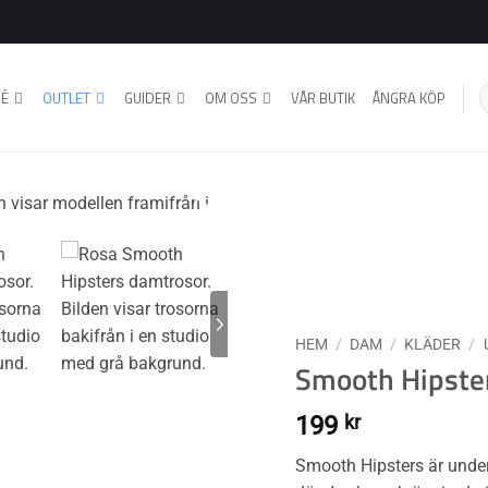
S
BÉ
OUTLET
GUIDER
OM OSS
VÅR BUTIK
ÅNGRA KÖP
ef
HEM
/
DAM
/
KLÄDER
/
Smooth Hipst
199
kr
Smooth Hipsters är underk