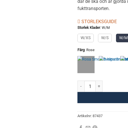
där de ska och är gjorda
fukttransporten.
STORLEKSGUIDE
Storlek Klader
:
W/M
W/XS
W/S
W/M
Färg
:
Rose
Smooth Hipsters Women m
Artikelnr:
87437