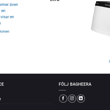
 Women
CE
FÖLJ BAGHEERA
r