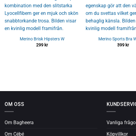
Merino Brisk Hipsters W
Merino Sports Bra
299
kr
399
kr
OM OSS
KUNDSERVI
Om Bagheera
Vanliga frågo
Om Cébé
Köpvillkor