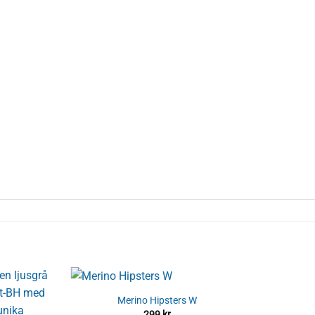
Merino Hipsters W
299
kr