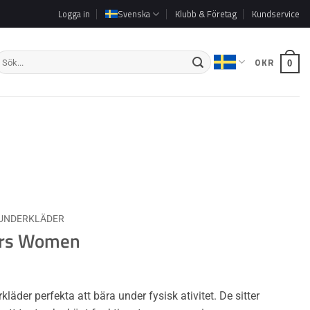
Logga in
Svenska
Klubb & Företag
Kundservice
ök
0
KR
0
ter:
UNDERKLÄDER
ers Women
läder perfekta att bära under fysisk ativitet. De sitter