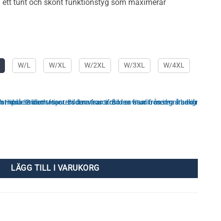
 i ett tunt och skönt funktionstyg som maximerar
W/L
W/XL
W/2XL
W/3XL
W/4XL
ängd
LÄGG TILL I VARUKORG