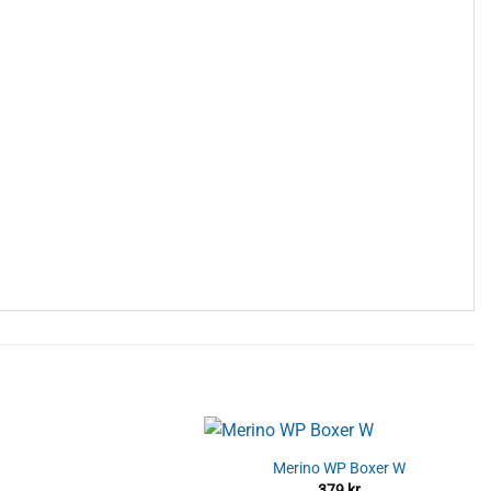
Merino WP Boxer W
379
kr