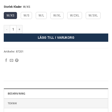
Storlek Klader
:
W/XS
W/XS
W/S
W/L
W/XL
W/2XL
W/3XL
Merino Hipsters W mängd
LÄGG TILL I VARUKORG
Artikelnr:
87201
BESKRIVNING
TEKNIK