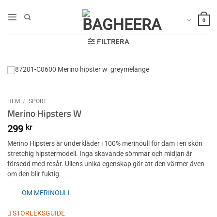
Skip
to
0
content
FILTRERA
HEM
/
SPORT
Merino Hipsters W
299
kr
Merino Hipsters är underkläder i 100% merinoull för dam i en skön
stretchig hipstermodell. Inga skavande sömmar och midjan är
försedd med resår. Ullens unika egenskap gör att den värmer även
om den blir fuktig.
OM MERINOULL
STORLEKSGUIDE