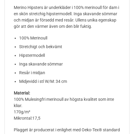
Merino Hipsters är underkläder i 100% merinoull för dam i
en skön stretchig hipstermodell. Inga skavande sömmar
och midjan är försedd med resår. Ullens unika egenskap
gör att den värmer även om den blir fuktig.
100% Merinoull
Stretchigt och bekvämt
Hipstermodell
Inga skavande sömmar
Resår i midjan
Midjevidd i stl W/M: 34 cm
Material:
100% Mulesingfri merinoull av högsta kvalitet som inte
kliar.
170g/m²
Mikrontal:17,5
Plagget är producerat i enlighet med Oeko-Tex® standard