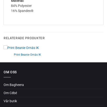
Material:
84% Polyester
16% Spandex®
RELATERADE PRODUKTER
Print Beanie Ornäs IK
OM OSS
Om Bagheera
Om Cébé
Vår butik