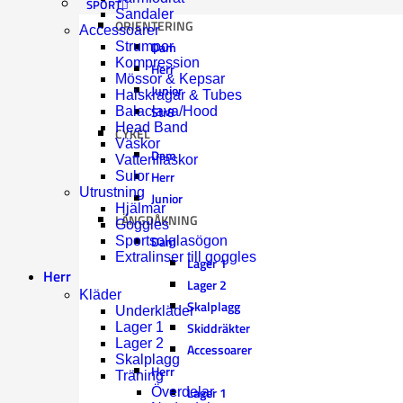
SPORT
Sandaler
ORIENTERING
Accessoarer
Dam
Strumpor
Kompression
Herr
Mössor & Kepsar
Junior
Halskragar & Tubes
Str8
Balaclava/Hood
Head Band
CYKEL
Väskor
Dam
Vattenflaskor
Herr
Sulor
Utrustning
Junior
Hjälmar
LÄNGDÅKNING
Goggles
Dam
Sportsolglasögon
Extralinser till goggles
Lager 1
Herr
Lager 2
Kläder
Skalplagg
Underkläder
Skiddräkter
Lager 1
Lager 2
Accessoarer
Skalplagg
Herr
Träning
Lager 1
Överdelar