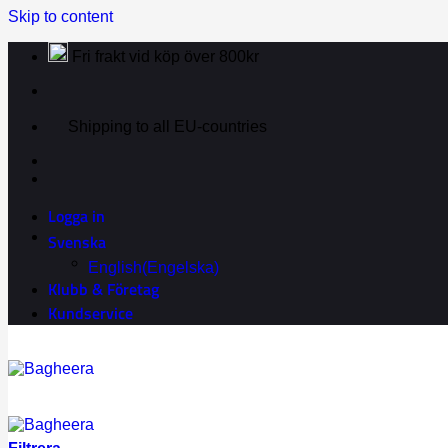
Skip to content
Fri frakt vid köp över 800kr
Shipping to all EU-countries
Logga in
Svenska
English
(
Engelska
)
Klubb & Företag
Kundservice