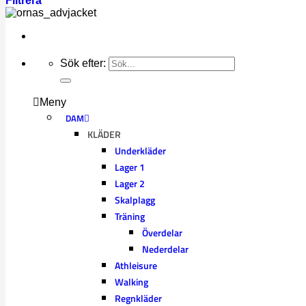
Filtrera
Sök efter:
Meny
DAM
KLÄDER
Underkläder
Lager 1
Lager 2
Skalplagg
Träning
Överdelar
Nederdelar
Athleisure
Walking
Regnkläder