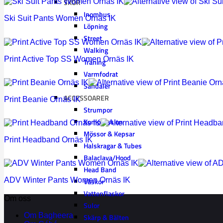
SKOR
Inomhus
Ski Suit Pants Women Ornäs IK
Löpning
Street
Walking
Print Active Top SS Women Ornäs IK
Träning
Varmfodrat
Sandaler
ACCESSOARER
Print Beanie Ornäs IK
Strumpor
Kompression
Mössor & Kepsar
Print Headband Ornäs IK
Halskragar & Tubes
Balaclava/Hood
Head Band
ADV Winter Pants Women Ornäs IK
Väskor
Vattenflaskor
Om oss
Sulor
Om Bagheera
Skärp & Bälten