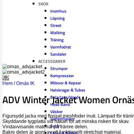
SKOR
Inomhus
Löpning
Street
Walking
Träning
Varmfodrat
Sandaler
ACCESSOARER
Strumpor
Kompression
Mössor & Kepsar
Hem
/
Ornäs IK
Halskragar & Tubes
ADV Winter Jacket Women Ornäs
Balaclava/Hood
Head Band
Väskor
Figursydd jacka med flossat meshfoder inuti. Lämpad för trän
Vattenflaskor
Skyddande tygplatta vid hakan för att minska risken för skav.
Sulor
Vindavvisande material på främre delen.
Bakre delen är gjord av ett funktionellt stretchigt material.
Skärp & Bälten