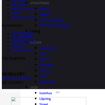
Om Cébé
UTRUSTNING
Vår butik
Hjälmar
Miljö & Ansvar
Press
Goggles
Jobba hos oss
Sportsolglasögon
Extralinser till goggles
Kundservice
Stäng
Vanliga frågor
JUNIOR
Köpvillkor
KLÄDER
Integritetspolicy
Cookies
Underkläder
Kontakta oss
Lager 1
Följ Bagheera
Lager 2
Skalplagg
Träning
RESELLER?
Fritid
Log in to our B2B
Regnkläder
BETALNING
SKOR
Copyright 2026 ©
Bagheera AB
Inomhus
Löpning
Street