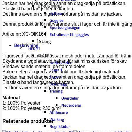
Jackan har hel dragkedja samt en dragkedja på bröstfickan.
UTRUSTNING
Elastiskt band längs nedre kanten.
Hjälmar
Det finns även en slinga för hörlurar på insidan av jackan.
Goggles
Denna produkt är för närvarande slut i lager och är inte tillgäng
Sportsolglasögon
Extralinser till goggles
Artikelnr:
XC-OIK164
Stäng
Beskrivning
HERR
KLÄDER
Figursydd jacka med flossat meshfoder inuti. Lämpad för trän
Skyddande tygplatta vid hakan för att minska risken för skav.
Underkläder
Vindavvisande material på främre delen.
Lager 1
Bakre delen är gjord av ett funktionellt stretchigt material.
Lager 2
Jackan har hel dragkedja samt en dragkedja på bröstfickan.
Elastiskt band längs nedre kanten.
Skalplagg
Det finns även en slinga för hörlurar på insidan av jackan.
Träning
Överdelar
Material:
1: 100% Polyester
Nederdelar
2: 100% Polyester, 230 g/m²
Athleisure
Walking
Relaterade produkter
Regnkläder