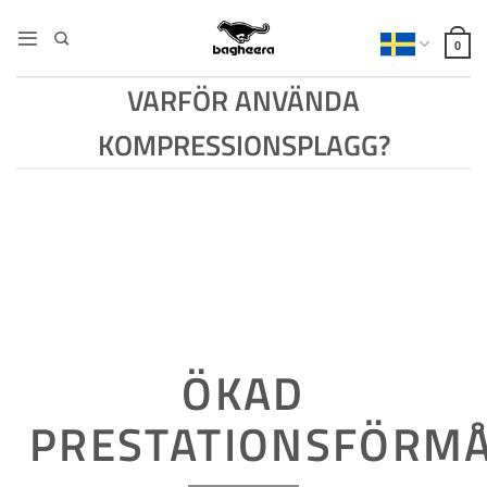
Skip
to
0
content
VARFÖR ANVÄNDA
KOMPRESSIONSPLAGG?
ÖKAD
PRESTATIONSFÖRM