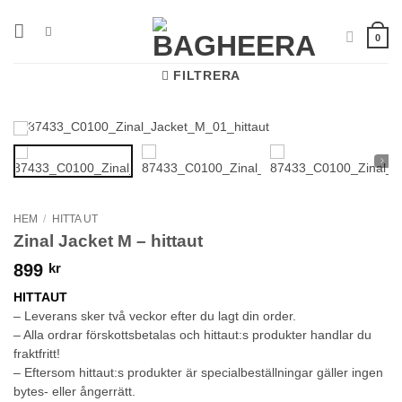
Skip
to
0
content
FILTRERA
HEM
/
HITTA UT
Zinal Jacket M – hittaut
899
kr
HITTAUT
– Leverans sker två veckor efter du lagt din order.
– Alla ordrar förskottsbetalas och hittaut:s produkter handlar du
fraktfritt!
– Eftersom hittaut:s produkter är specialbeställningar gäller ingen
bytes- eller ångerrätt.