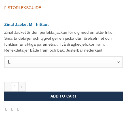
STORLEKSGUIDE
Zinal Jacket M - hittaut
Zinal Jacket är den perfekta jackan för dig med en aktiv fritid.
Smarta detaljer och tygval ger en jacka där rörelsefrihet och
funktion är viktiga parametrar. Två dragkedjefickor fram.
Reflexdetaljer både fram och bak. Justerbar nederkant.
Zinal Jacket M – hittaut mängd
ADD TO CART