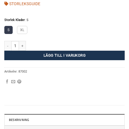
STORLEKSGUIDE
Storlek Klader
:
S
S
XL
Vail Jacket M mängd
LÄGG TILL I VARUKORG
Artikelnr:
87002
BESKRIVNING