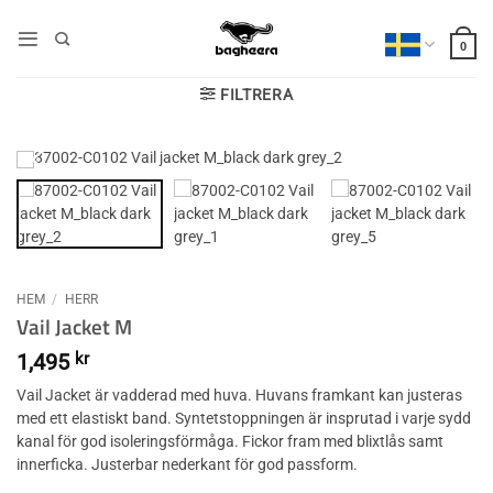
Skip
to
0
content
FILTRERA
HEM
/
HERR
Vail Jacket M
1,495
kr
Vail Jacket är vadderad med huva. Huvans framkant kan justeras
med ett elastiskt band. Syntetstoppningen är insprutad i varje sydd
kanal för god isoleringsförmåga. Fickor fram med blixtlås samt
innerficka. Justerbar nederkant för god passform.