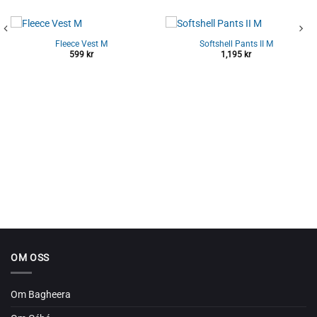
Fleece Vest M
Softshell Pants II M
599
kr
1,195
kr
OM OSS
Om Bagheera