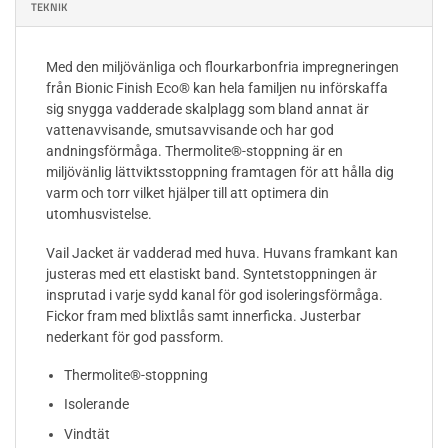
TEKNIK
Med den miljövänliga och flourkarbonfria impregneringen
från Bionic Finish Eco® kan hela familjen nu införskaffa
sig snygga vadderade skalplagg som bland annat är
vattenavvisande, smutsavvisande och har god
andningsförmåga. Thermolite®-stoppning är en
miljövänlig lättviktsstoppning framtagen för att hålla dig
varm och torr vilket hjälper till att optimera din
utomhusvistelse.
Vail Jacket är vadderad med huva. Huvans framkant kan
justeras med ett elastiskt band. Syntetstoppningen är
insprutad i varje sydd kanal för god isoleringsförmåga.
Fickor fram med blixtlås samt innerficka. Justerbar
nederkant för god passform.
Thermolite®-stoppning
Isolerande
Vindtät