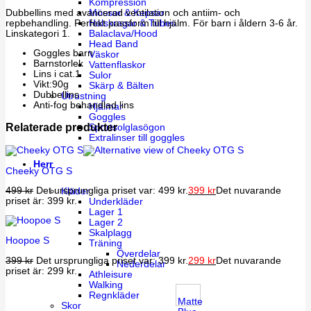
Kompression
Dubbellins med avancerad ventilation och antiim- och
Mössor & Kepsar
repbehandling. Perfekt passform till hjälm. För barn i åldern 3-6 år.
Halskragar & Tubes
Linskategori 1.
Balaclava/Hood
Head Band
Goggles barn
Väskor
Barnstorlek
Vattenflaskor
Lins i cat.1
Sulor
Vikt:90g
Skärp & Bälten
Dubbellins
Utrustning
Anti-fog behandlad lins
Hjälmar
Goggles
Relaterade produkter
Sportsolglasögon
Extralinser till goggles
Herr
Cheeky OTG S
499
kr
Det ursprungliga priset var: 499 kr.
399
kr
Det nuvarande
Kläder
priset är: 399 kr.
Underkläder
Lager 1
Lager 2
Skalplagg
Hoopoe S
Träning
Överdelar
399
kr
Det ursprungliga priset var: 399 kr.
299
kr
Det nuvarande
Nederdelar
priset är: 299 kr.
Athleisure
Walking
Regnkläder
Matte
Skor