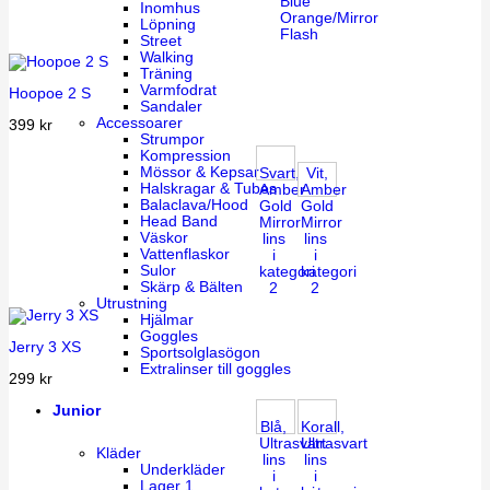
Blue
Inomhus
Orange/Mirror
Löpning
Flash
Street
Walking
Träning
Varmfodrat
Hoopoe 2 S
Sandaler
Accessoarer
399
kr
Strumpor
Kompression
Mössor & Kepsar
Svart,
Vit,
Halskragar & Tubes
Amber
Amber
Balaclava/Hood
Gold
Gold
Head Band
Mirror
Mirror
Väskor
lins
lins
Vattenflaskor
i
i
Sulor
kategori
kategori
Skärp & Bälten
2
2
Utrustning
Hjälmar
Goggles
Jerry 3 XS
Sportsolglasögon
Extralinser till goggles
299
kr
Junior
Blå,
Korall,
Ultrasvart
Ultrasvart
Kläder
lins
lins
Underkläder
i
i
Lager 1