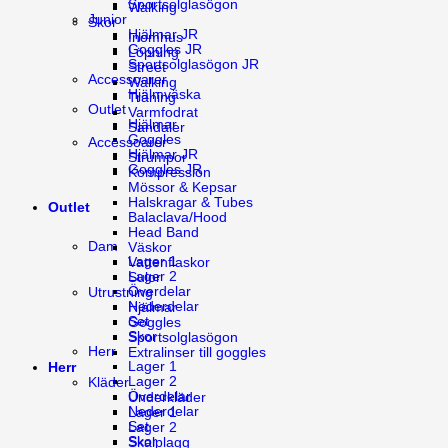
Sportsolglasögon
Walking
Junior
Skor
Hjälmar JR
Inomhus
Goggles JR
Löpning
Sportsolglasögon JR
Street
Accessoarer
Walking
Hjälmväska
Träning
Outlet
Varmfodrat
Hjälmar
Sandaler
Goggles
Accessoarer
Hjälmar JR
Strumpor
Goggles JR
Kompression
Mössor & Kepsar
Halskragar & Tubes
Outlet
Balaclava/Hood
Head Band
Dam
Väskor
Lager 1
Vattenflaskor
Lager 2
Sulor
Överdelar
Utrustning
Nederdelar
Hjälmar
Set
Goggles
Skor
Sportsolglasögon
Herr
Extralinser till goggles
Lager 1
Herr
Lager 2
Kläder
Överdelar
Underkläder
Nederdelar
Lager 1
Set
Lager 2
Skor
Skalplagg