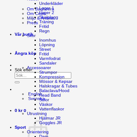
Underkläder
Lager 1
Om Bagheera
Lager 2
Om Cébé
Skalplagg
Miljö & Ansvar
Träning
Press
Fritid
Regn
Vår butik
Skor
Inomhus
Löpning
Street
Ångra köp
Fritid
Varmfodrat
Sandaler
Accessoarer
Sök efter:
Strumpor
Kompression
Mössor & Kepsar
Halskragar & Tubes
Balaclava/Hood
English
Head Band
Svenska
Sulor
Väskor
Vattenflaskor
0
0
kr
Utrustning
Hjälmar JR
Goggles JR
Sport
Orientering
Dam