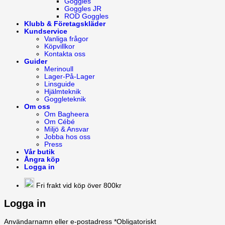
Goggles
Goggles JR
ROD Goggles
Klubb & Företagskläder
Kundservice
Vanliga frågor
Köpvillkor
Kontakta oss
Guider
Merinoull
Lager-På-Lager
Linsguide
Hjälmteknik
Goggleteknik
Om oss
Om Bagheera
Om Cébé
Miljö & Ansvar
Jobba hos oss
Press
Vår butik
Ångra köp
Logga in
Fri frakt vid köp över 800kr
Logga in
Användarnamn eller e-postadress
*
Obligatoriskt