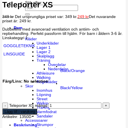
Teleporter XS
Sök efter:
349
kr
Det ursprungliga priset var: 349 kr.
249
kr
Det nuvarande
priset är: 249 kr.
Dam
Dubbellins med avancerad ventilation och antiim- och
repbehandling. Perfekt passform till hjälm. För barn i åldern 3-6 år.
Linskategori 1.
Kläder
Underkläder
GOGGLETEKNIK
Lager 1
Lager 2
LINSGUIDE
Skalplagg
Träning
Överdelar
Nederdelar
Black/Orange
Athleisure
Walking
Färg/Lins
:
No selection
Regnkläder
Skor
Black/Yellow
Inomhus
Löpning
Street
Walking
Teleporter XS mängd
Träning
Lägg till i varukorg
Varmfodrat
Sandaler
Artikelnr:
1350D
Accessoarer
Strumpor
Beskrivning