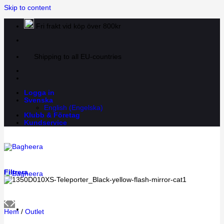
Skip to content
Fri frakt vid köp över 800kr
Shipping to all EU-countries
Logga in
Svenska
English
(
Engelska
)
Klubb & Företag
Kundservice
Filtrera
Hem
/
Outlet