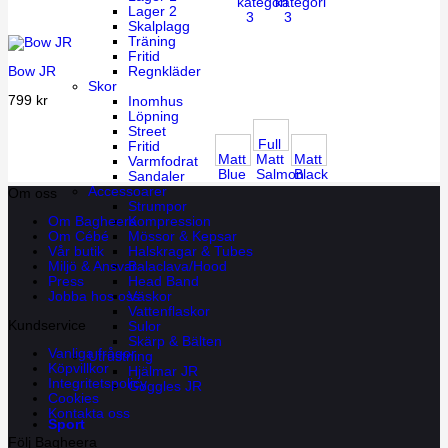
kategori
kategori
Lager 2
3
3
Skalplagg
Träning
Fritid
Regnkläder
Bow JR
Skor
799
kr
Inomhus
Löpning
Street
Full
Fritid
Matt
Matt
Matt
Varmfodrat
Blue
Salmon
Black
Sandaler
Accessoarer
Om oss
Strumpor
Kompression
Om Bagheera
Mössor & Kepsar
Om Cébé
Halskragar & Tubes
Vår butik
Balaclava/Hood
Miljö & Ansvar
Head Band
Press
Väskor
Jobba hos oss
Vattenflaskor
Kundservice
Sulor
Skärp & Bälten
Vanliga frågor
Utrustning
Köpvillkor
Hjälmar JR
Integritetspolicy
Goggles JR
Cookies
Kontakta oss
Sport
Följ Bagheera