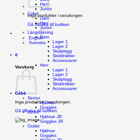
Herr
Junior
Cykel
Inga produkter i varukorgen.
Dam
Herr
Gå tillbaka till butiken
Junior
Längdåkning
Dam
English
Lager 1
Svenska
Lager 2
Skalplagg
0
Skiddräkter
Accessoarer
Herr
Varukorg
Lager 1
Lager 2
Skalplagg
Skiddräkter
Accessoarer
Cébé
Senior
Inga produkter i varukorgen.
Hjälmar
Goggles
Gå tillbaka till butiken
Junior
Hjälmar JR
Goggles JR
Outlet
Hjälmar
Goggles