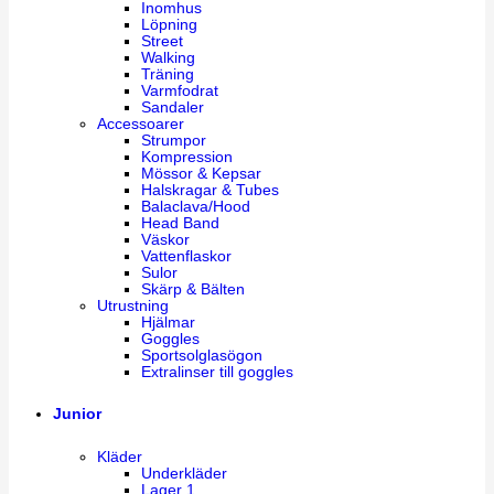
Inomhus
Löpning
Street
Walking
Träning
Varmfodrat
Sandaler
Accessoarer
Strumpor
Kompression
Mössor & Kepsar
Halskragar & Tubes
Balaclava/Hood
Head Band
Väskor
Vattenflaskor
Sulor
Skärp & Bälten
Utrustning
Hjälmar
Goggles
Sportsolglasögon
Extralinser till goggles
Junior
Kläder
Underkläder
Lager 1