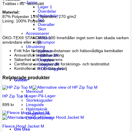
Junior
Tvättas i 40° skontvätt
Lager 1
Överdelar
Material:
Nederdelar
87% Polyester 13% Spandex, 270 g/m2
Set
Lining: 100% Polyester
Overaller
Skor
Accessoarer
Mössor
ÖKO-TEX® STANDARD 100 Innehåller inget som kan skada varken
Strumpor
användare eller miljö.
Utrustning
Fritt från förbjudna substanser och hälsovådliga kemikalier
Hjälmar
Ansvarsfull textiltillverkning
Hjälmar JR
Säkerhet och transparens
Goggles
Certifierat av oberoende forsknings- och testinstitut
Goggles JR
Kontrollerat in i minsta detalj
ROD Goggles
Relaterade produkter
Guider
Merinoull
Lager-På-Lager
HP Zip Top M
Storleksguider
899
kr
Linsguide
Hjälmteknik
Goggleteknik
EU-Conformity
Fleece Hood Jacket M
Om Oss