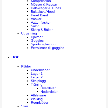
Kompression
Mössor & Kepsar
Halskragar & Tubes
Balaclava/Hood
Head Band
Väskor
Vattenflaskor
Sulor
Skärp & Bälten
Utrustning
Hjälmar
Goggles
Sportsolglasögon
Extralinser till goggles
Herr
Kläder
Underkläder
Lager 1
Lager 2
Skalplagg
Träning
Överdelar
Nederdelar
Athleisure
Walking
Regnkläder
Skor