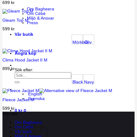
699
kr
Om Bagheera
Om Cébé
Miljö & Ansvar
Gleam Top M
Press
599
kr
Vår butik
Mörkblå
Oliv
Ångra köp
Clima Hood Jacket II M
899
kr
Sök efter:
Black
Navy
English
Svenska
Fleece Jacket M
599
kr
0
0
kr
Om oss
Om Bagheera
Om Cébé
Vår butik
Miljö & Ansvar