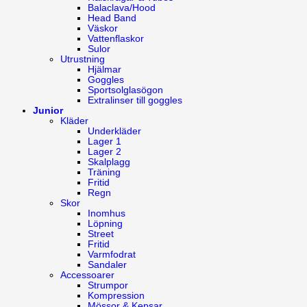
Balaclava/Hood
Head Band
Väskor
Vattenflaskor
Sulor
Utrustning
Hjälmar
Goggles
Sportsolglasögon
Extralinser till goggles
Junior
Kläder
Underkläder
Lager 1
Lager 2
Skalplagg
Träning
Fritid
Regn
Skor
Inomhus
Löpning
Street
Fritid
Varmfodrat
Sandaler
Accessoarer
Strumpor
Kompression
Mössor & Kepsar