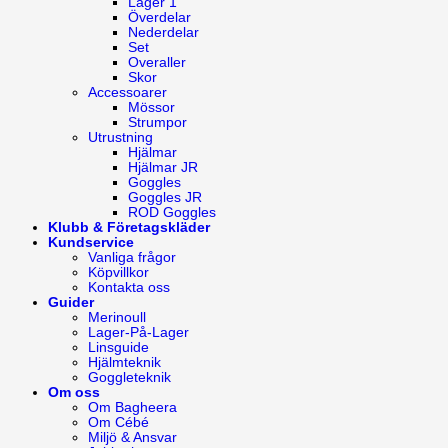
Lager 1
Överdelar
Nederdelar
Set
Overaller
Skor
Accessoarer
Mössor
Strumpor
Utrustning
Hjälmar
Hjälmar JR
Goggles
Goggles JR
ROD Goggles
Klubb & Företagskläder
Kundservice
Vanliga frågor
Köpvillkor
Kontakta oss
Guider
Merinoull
Lager-På-Lager
Linsguide
Hjälmteknik
Goggleteknik
Om oss
Om Bagheera
Om Cébé
Miljö & Ansvar