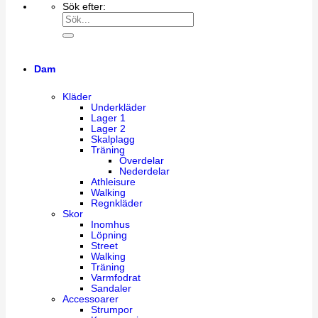
Sök efter:
Dam
Kläder
Underkläder
Lager 1
Lager 2
Skalplagg
Träning
Överdelar
Nederdelar
Athleisure
Walking
Regnkläder
Skor
Inomhus
Löpning
Street
Walking
Träning
Varmfodrat
Sandaler
Accessoarer
Strumpor