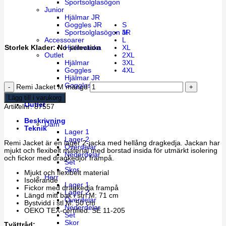
Sportsolglasögon
Junior
Hjälmar JR
Goggles JR
S
Sportsolglasögon JR
M
Accessoarer
L
Hjälmväska
Storlek Klader
:
No selection
XL
Outlet
2XL
Hjälmar
3XL
Goggles
4XL
Hjälmar JR
Goggles JR
Remi Jacket M mängd
Lägg till i varukorg
Outlet
Artikelnr:
87557
Beskrivning
Dam
Teknik
Lager 1
Lager 2
Remi Jacket är en lager 2-jacka med hellång dragkedja. Jackan har
Överdelar
mjukt och flexibelt material med borstad insida för utmärkt isolering
Nederdelar
och fickor med dragkedjor frampå.
Set
Skor
Mjukt och flexibelt material
Herr
Isolerande
Lager 1
Fickor med dragkedja frampå
Lager 2
Längd mitt bak i strl M: 71 cm
Överdelar
Bystvidd i stl M: 50 cm
Nederdelar
OEKO TEX-certified: SE 11-205
Set
Skor
Tvättråd: