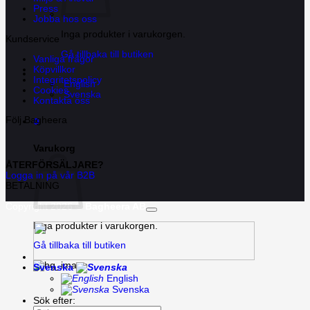
Press
Jobba hos oss
Inga produkter i varukorgen.
Kundservice
Gå tillbaka till butiken
Vanliga frågor
Köpvillkor
Integritetspolicy
English
Cookies
Svenska
Kontakta oss
0
Följ Bagheera
Varukorg
ÅTERFÖRSÄLJARE?
Logga in på vår B2B
BETALNING
Copyright 2026 ©
Bagheera AB
Inga produkter i varukorgen.
Gå tillbaka till butiken
Svenska
English
Svenska
Sök efter: