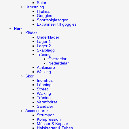
Sulor
Utrustning
Hjälmar
Goggles
Sportsolglasögon
Extralinser till goggles
Herr
Kläder
Underkläder
Lager 1
Lager 2
Skalplagg
Träning
Överdelar
Nederdelar
Athleisure
Walking
Skor
Inomhus
Löpning
Street
Walking
Träning
Varmfodrat
Sandaler
Accessoarer
Strumpor
Kompression
Mössor & Kepsar
Halskragar & Tubes