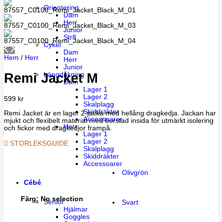
Orientering
Dam
Herr
Junior
Str8
Cykel
Dam
Hem
/
Herr
Herr
Junior
Remi Jacket M
Längdåkning
Dam
Lager 1
Lager 2
599
kr
Skalplagg
Skiddräkter
Remi Jacket är en lager 2-jacka med hellång dragkedja. Jackan har
Accessoarer
mjukt och flexibelt material med borstad insida för utmärkt isolering
Herr
och fickor med dragkedjor frampå.
Lager 1
Lager 2
STORLEKSGUIDE
Skalplagg
Skiddräkter
Accessoarer
Olivgrön
Cébé
Färg
:
No selection
Senior
Svart
Hjälmar
Goggles