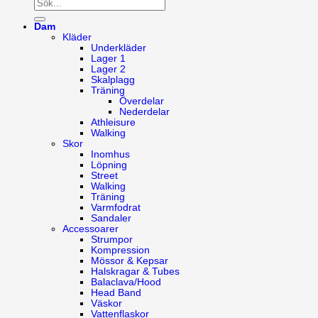
Dam
Kläder
Underkläder
Lager 1
Lager 2
Skalplagg
Träning
Överdelar
Nederdelar
Athleisure
Walking
Skor
Inomhus
Löpning
Street
Walking
Träning
Varmfodrat
Sandaler
Accessoarer
Strumpor
Kompression
Mössor & Kepsar
Halskragar & Tubes
Balaclava/Hood
Head Band
Väskor
Vattenflaskor