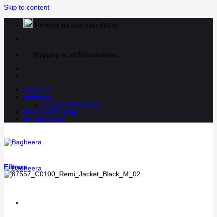
Skip to content
Fri frakt vid köp över 800kr
Shipping to all EU-countries
Logga in
Svenska
English
(
Engelska
)
Klubb & Företag
Kundservice
Filtrera