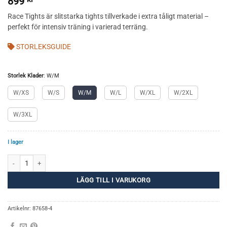
899
Race Tights är slitstarka tights tillverkade i extra tåligt material –
perfekt för intensiv träning i varierad terräng.
STORLEKSGUIDE
Storlek Klader
:
W/M
W/XS
W/S
W/M
W/L
W/XL
W/2XL
W/3XL
I lager
Race Tights Long Zip Women mängd
LÄGG TILL I VARUKORG
Artikelnr:
87658-4