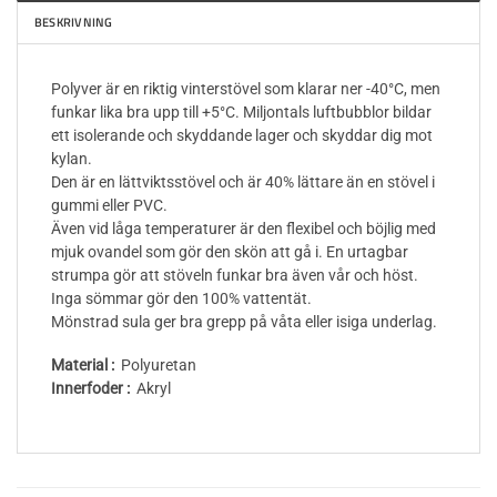
BESKRIVNING
Polyver är en riktig vinterstövel som klarar ner -40°C, men
funkar lika bra upp till +5°C. Miljontals luftbubblor bildar
ett isolerande och skyddande lager och skyddar dig mot
kylan.
Den är en lättviktsstövel och är 40% lättare än en stövel i
gummi eller PVC.
Även vid låga temperaturer är den flexibel och böjlig med
mjuk ovandel som gör den skön att gå i. En urtagbar
strumpa gör att stöveln funkar bra även vår och höst.
Inga sömmar gör den 100% vattentät.
Mönstrad sula ger bra grepp på våta eller isiga underlag.
Material :
Polyuretan
Innerfoder :
Akryl