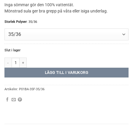
Inga sömmar gör den 100% vattentät.
Mönstrad sula ger bra grepp på våta eller isiga underlag.
Storlek Polyver
:
35/36
Slut i lager
Polyver Hög mängd
LÄGG TILL I VARUKORG
Artikelnr:
P01BA-35F-35/36