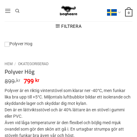
Skip
to
0
content
FILTRERA
HEM
/
OKATEGORISERAD
Polyver Hög
Det
Det
899
kr
799
kr
ursprungliga
nuvarande
Polyver är en riktig vinterstövel som klarar ner -40°C, men funkar
priset
priset
lika bra upp till +5°C. Miljontals luftbubblor bildar ett isolerande och
var:
är:
skyddande lager och skyddar dig mot kylan.
899 kr.
799 kr.
Den är en lättviktsstövel och är 40% lättare än en stövel i gummi
eller PVC.
Även vid låga temperaturer är den flexibel och böjlig med mjuk
ovandel som gör den skön att gå i. En urtagbar strumpa gör att
stöveln funkar bra även vår och höst.