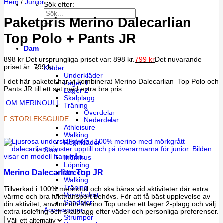
Hem
/
Junior
Sök efter:
Paketpris Merino Dalecarlian
Top Polo + Pants JR
Dam
898
kr
Det ursprungliga priset var: 898 kr.
799
kr
Det nuvarande
priset är: 799 kr.
Kläder
Underkläder
I det här paketet har vi kombinerat Merino Dalecarlian Top Polo och
Lager 1
Pants JR till ett set med extra bra pris.
Lager 2
Skalplagg
OM MERINOULL
Träning
Överdelar
STORLEKSGUIDE
Nederdelar
Athleisure
Walking
Regnkläder
Skor
Inomhus
Löpning
Merino Dalecarlian Top JR
Street
Walking
Träning
Tillverkad i 100% merinoull och ska bäras vid aktiviteter där extra
Varmfodrat
värme och bra fukttransport behövs. För att få bäst upplevelse av
Sandaler
din aktivitet; använd din Merino Top under ett lager 2-plagg och välj
Accessoarer
extra isolering och skalplagg efter väder och personliga preferenser.
Strumpor