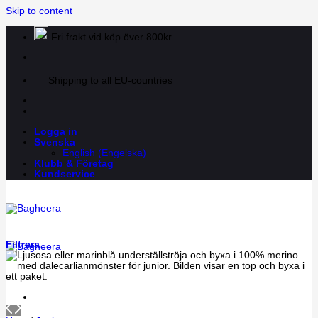
Skip to content
Fri frakt vid köp över 800kr
Shipping to all EU-countries
Logga in
Svenska
English
(
Engelska
)
Klubb & Företag
Kundservice
Filtrera