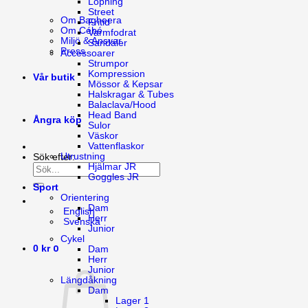
Löpning
Street
Om Bagheera
Fritid
Om Cébé
Varmfodrat
Miljö & Ansvar
Sandaler
Press
Accessoarer
Strumpor
Kompression
Vår butik
Mössor & Kepsar
Halskragar & Tubes
Balaclava/Hood
Head Band
Ångra köp
Sulor
Väskor
Vattenflaskor
Utrustning
Sök efter:
Hjälmar JR
Goggles JR
Sport
Orientering
Dam
English
Herr
Svenska
Junior
Cykel
0
0
kr
Dam
Herr
Junior
Längdåkning
Dam
Lager 1