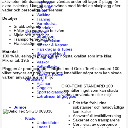
aktiviteten bör dessa plagg användas under ett lager 2-plagg för
Inomhus
extra isolering. Utanpå det används med fördel ett skalplagg efter
Löpning
väder och personliga preferenser.
Street
Walking
Detaljer
Träning
Varmfodrat
Snabbtorkande
Sandaler
Håller dig varm och bekväm
Accessoarer
Mjukt och stretchigt
Strumpor
Transporterar bort fukt
Kompression
Flatlocksömmar
Mössor & Kepsar
Halskragar & Tubes
Material
Balaclava/Hood
100 % Mulesing-fri merinoull av högsta kvalitet som inte kliar.
Head Band
Mikrontal: 19,5
Väskor
Vattenflaskor
Plaggen är producerade i enlighet med Oeko-Tex® standard 100,
Sulor
vilket betyder att produkterna inte innehåller något som kan skada
Skärp & Bälten
varken användare eller miljö.
Utrustning
Hjälmar
ÖKO-TEX® STANDARD 100
Goggles
Innehåller inget som kan skada
Sportsolglasögon
varken användare eller miljö.
Extralinser till goggles
Fritt från förbjudna
Junior
substanser och hälsovådliga
kemikalier
Ansvarsfull textiltillverkning
Kläder
Säkerhet och transparens
Underkläder
Certifierat av oberoende
Lager 1