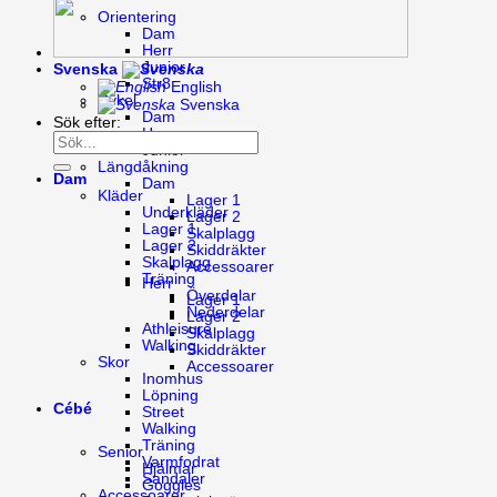
Orientering
Dam
Herr
Junior
Svenska
Str8
English
Cykel
Svenska
Dam
Sök efter:
Herr
Junior
Längdåkning
Dam
Dam
Kläder
Lager 1
Underkläder
Lager 2
Lager 1
Skalplagg
Lager 2
Skiddräkter
Skalplagg
Accessoarer
Träning
Herr
Överdelar
Lager 1
Nederdelar
Lager 2
Athleisure
Skalplagg
Walking
Skiddräkter
Skor
Accessoarer
Inomhus
Löpning
Cébé
Street
Walking
Träning
Senior
Varmfodrat
Hjälmar
Sandaler
Goggles
Accessoarer