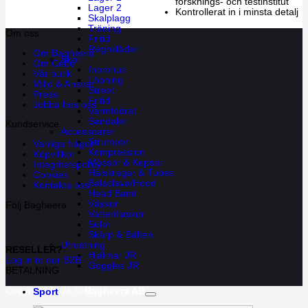
forsknings- och testinstitut
Lager 2
Kontrollerat in i minsta detalj
Skalplagg
Träning
Om oss
Fritid
Regnkläder
Om Bagheera
Skor
Om Cébé
Inomhus
Vår butik
Löpning
Miljö & Ansvar
Street
Press
Fritid
Jobba hos oss
Varmfodrat
Sandaler
Kundservice
Accessoarer
Strumpor
Vanliga frågor
Kompression
Köpvillkor
Mössor & Kepsar
Integritetspolicy
Halskragar & Tubes
Cookies
Balaclava/Hood
Kontakta oss
Head Band
Väskor
Följ Bagheera
Vattenflaskor
Sulor
Skärp & Bälten
Utrustning
RESELLER?
Hjälmar JR
Log in to our B2B
Goggles JR
BETALNING
Copyright 2026 ©
Bagheera AB
Sport