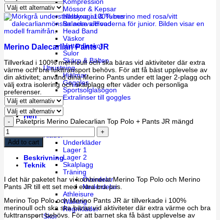
Kompression
Mössor & Kepsar
Halskragar & Tubes
Balaclava/Hood
Head Band
Väskor
Vattenflaskor
Merino Dalecarlian Pants JR
Sulor
Skärp & Bälten
Tillverkad i 100% merinoull och ska bäras vid aktiviteter där extra
Utrustning
värme och bra fukttransport behövs. För att få bäst upplevelse av
Hjälmar
din aktivitet; använd dina Merino Pants under ett lager 2-plagg och
Goggles
välj extra isolering och skalplagg efter väder och personliga
Sportsolglasögon
preferenser.
Extralinser till goggles
Herr
Paketpris Merino Dalecarlian Top Polo + Pants JR mängd
Kläder
Add to cart
Underkläder
Lager 1
Lager 2
Beskrivning
Skalplagg
Teknik
Träning
I det här paketet har vi kombinerat Merino Top Polo och Merino
Överdelar
Pants JR till ett set med extra bra pris.
Nederdelar
Athleisure
Merino Top Polo och Merino Pants JR är tillverkade i 100%
Walking
merinoull och ska ska bäras vid aktiviteter där extra värme och bra
Regnkläder
fukttransport behövs. För att barnet ska få bäst upplevelse av
Skor