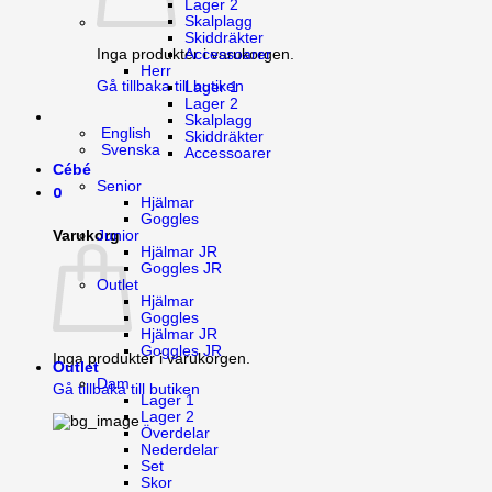
Lager 2
Skalplagg
Skiddräkter
Inga produkter i varukorgen.
Accessoarer
Herr
Gå tillbaka till butiken
Lager 1
Lager 2
Skalplagg
English
Skiddräkter
Svenska
Accessoarer
Cébé
Senior
0
Hjälmar
Goggles
Varukorg
Junior
Hjälmar JR
Goggles JR
Outlet
Hjälmar
Goggles
Hjälmar JR
Goggles JR
Inga produkter i varukorgen.
Outlet
Dam
Gå tillbaka till butiken
Lager 1
Lager 2
Överdelar
Nederdelar
Set
Skor