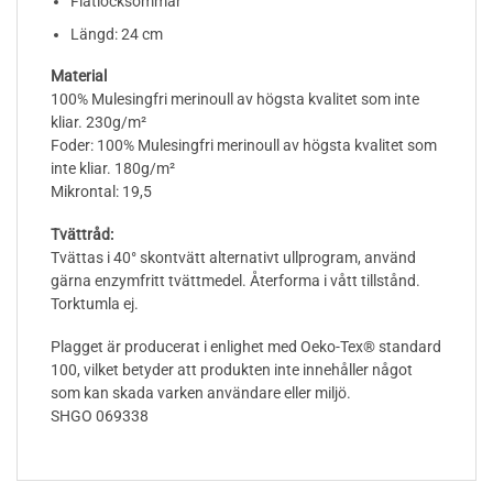
Flatlocksömmar
Längd: 24 cm
Material
100% Mulesingfri merinoull av högsta kvalitet som inte
kliar. 230g/m²
Foder: 100% Mulesingfri merinoull av högsta kvalitet som
inte kliar. 180g/m²
Mikrontal: 19,5
Tvättråd:
Tvättas i 40° skontvätt alternativt ullprogram, använd
gärna enzymfritt tvättmedel. Återforma i vått tillstånd.
Torktumla ej.
Plagget är producerat i enlighet med Oeko-Tex® standard
100, vilket betyder att produkten inte innehåller något
som kan skada varken användare eller miljö.
SHGO 069338