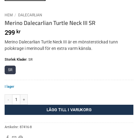
HEM
/
DALECARLIAN
Merino Dalecarlian Turtle Neck III SR
299
kr
Merino Dalecarlian Turtle Neck III är en mönsterstickad tunn
polokrage i merinoull för en extra varm känsla.
Storlek Klader
:
SR
SR
I lager
Merino Dalecarlian Turtle Neck III SR mängd
LÄGG TILL I VARUKORG
Artikelnr:
87416-8