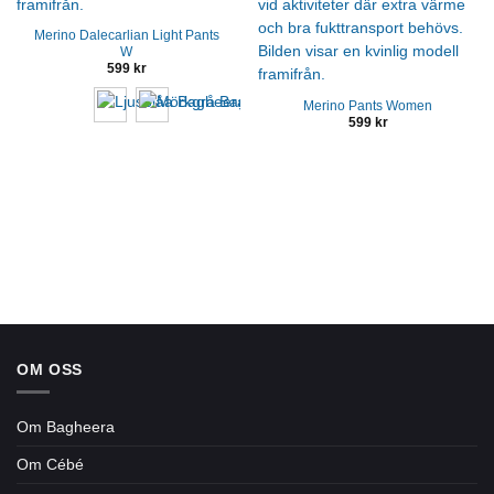
Merino Dalecarlian Light Pants
W
599
kr
Merino Pants Women
599
kr
OM OSS
Om Bagheera
Om Cébé