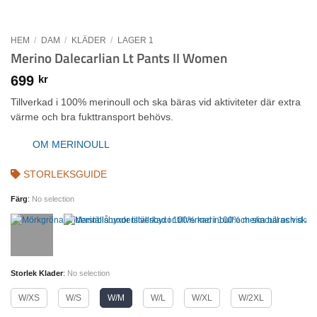
HEM
/
DAM
/
KLÄDER
/
LAGER 1
Merino Dalecarlian Lt Pants II Women
699
kr
Tillverkad i 100% merinoull och ska bäras vid aktiviteter där extra
värme och bra fukttransport behövs.
OM MERINOULL
STORLEKSGUIDE
Färg
:
No selection
Storlek Klader
:
No selection
W/XS
W/S
W/M
W/L
W/XL
W/2XL