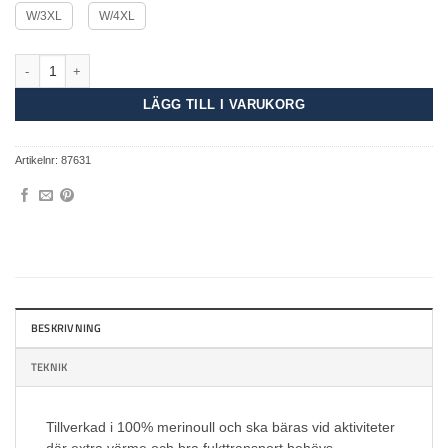
W/3XL
W/4XL
Merino Dalecarlian Lt Pants II Women mängd
LÄGG TILL I VARUKORG
Artikelnr:
87631
BESKRIVNING
TEKNIK
Tillverkad i 100% merinoull och ska bäras vid aktiviteter