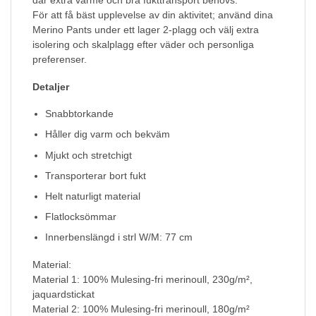
där extra värme och bra fukttransport behövs.
För att få bäst upplevelse av din aktivitet; använd dina
Merino Pants under ett lager 2-plagg och välj extra
isolering och skalplagg efter väder och personliga
preferenser.
Detaljer
Snabbtorkande
Håller dig varm och bekväm
Mjukt och stretchigt
Transporterar bort fukt
Helt naturligt material
Flatlocksömmar
Innerbenslängd i strl W/M: 77 cm
Material:
Material 1: 100% Mulesing-fri merinoull, 230g/m²,
jaquardstickat
Material 2: 100% Mulesing-fri merinoull, 180g/m²