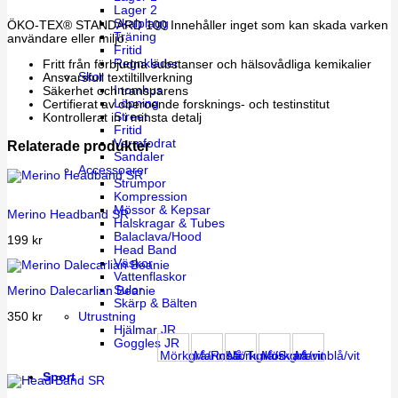
Lager 2
Skalplagg
ÖKO-TEX® STANDARD 100 Innehåller inget som kan skada varken
Träning
användare eller miljö.
Fritid
Regnkläder
Fritt från förbjudna substanser och hälsovådliga kemikalier
Skor
Ansvarsfull textiltillverkning
Inomhus
Säkerhet och transparens
Löpning
Certifierat av oberoende forsknings- och testinstitut
Street
Kontrollerat in i minsta detalj
Fritid
Varmfodrat
Relaterade produkter
Sandaler
Accessoarer
Strumpor
Kompression
Mössor & Kepsar
Merino Headband SR
Halskragar & Tubes
Balaclava/Hood
199
kr
Head Band
Väskor
Vattenflaskor
Sulor
Merino Dalecarlian Beanie
Skärp & Bälten
Utrustning
350
kr
Hjälmar JR
Goggles JR
Mörkgrå/Rosa
Marinblå/Turkos
Mörkgrå/Svart
Mörkgrå/vit
Marinblå/vit
Sport