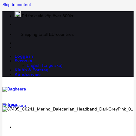
Skip to content
Fri frakt vid köp över 800kr
Shipping to all EU-countries
Logga in
Svenska
English
(
Engelska
)
Klubb & Företag
Kundservice
Filtrera