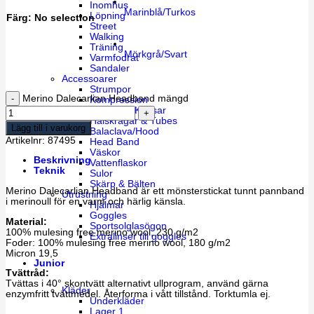
Inomhus
Marinblå/Turkos
Löpning
Färg
:
No selection
Street
Walking
Träning
Mörkgrå/Svart
Varmfodrat
Sandaler
Accessoarer
Strumpor
Merino Dalecarlian Headband mängd
Kompression
Mössor & Kepsar
Halskragar & Tubes
Lägg till i varukorg
Balaclava/Hood
Artikelnr:
87495
Head Band
Väskor
Beskrivning
Vattenflaskor
Teknik
Sulor
Skärp & Bälten
Merino Dalecarlian Headband är ett mönsterstickat tunnt pannband
Utrustning
i merinoull för en varm och härlig känsla.
Hjälmar
Goggles
Material:
Sportsolglasögon
100% mulesing free merino wool, 230 g/m2
Extralinser till goggles
Foder: 100% mulesing free merino wool, 180 g/m2
Micron 19,5
Junior
Tvättråd:
Tvättas i 40° skontvätt alternativt ullprogram, använd gärna
Kläder
enzymfritt tvättmedel. Återforma i vått tillstånd. Torktumla ej.
Underkläder
Lager 1