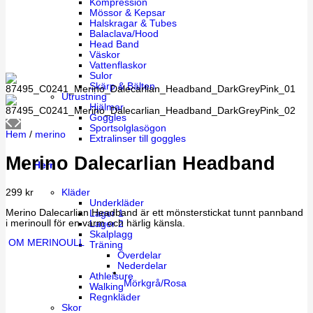
Kompression
Mössor & Kepsar
Halskragar & Tubes
Balaclava/Hood
Head Band
Väskor
Vattenflaskor
Sulor
Skärp & Bälten
Utrustning
Hjälmar
Goggles
Sportsolglasögon
Hem
/
merino
Extralinser till goggles
Merino Dalecarlian Headband
Herr
Kläder
299
kr
Underkläder
Merino Dalecarlian Headband är ett mönsterstickat tunnt pannband
Lager 1
i merinoull för en varm och härlig känsla.
Lager 2
Skalplagg
OM MERINOULL
Träning
Överdelar
Nederdelar
Athleisure
Mörkgrå/Rosa
Walking
Regnkläder
Skor