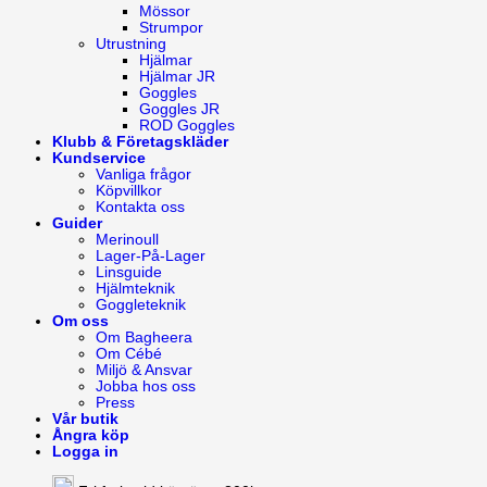
Mössor
Strumpor
Utrustning
Hjälmar
Hjälmar JR
Goggles
Goggles JR
ROD Goggles
Klubb & Företagskläder
Kundservice
Vanliga frågor
Köpvillkor
Kontakta oss
Guider
Merinoull
Lager-På-Lager
Linsguide
Hjälmteknik
Goggleteknik
Om oss
Om Bagheera
Om Cébé
Miljö & Ansvar
Jobba hos oss
Press
Vår butik
Ångra köp
Logga in