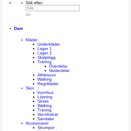
Sök efter:
Dam
Kläder
Underkläder
Lager 1
Lager 2
Skalplagg
Träning
Överdelar
Nederdelar
Athleisure
Walking
Regnkläder
Skor
Inomhus
Löpning
Street
Walking
Träning
Varmfodrat
Sandaler
Accessoarer
Strumpor