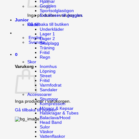
Hjälmar
Goggles
Sportsolglasögon
Inga produkter i varukorgen.
Extralinser till goggles
Junior
Gå tillbaka till butiken
Kläder
Underkläder
Lager 1
English
Lager 2
Svenska
Skalplagg
Träning
Fritid
0
Regn
Skor
Varukorg
Inomhus
Löpning
Street
Fritid
Varmfodrat
Sandaler
Accessoarer
Strumpor
Inga produkter i varukorgen.
Kompression
Mössor & Kepsar
Gå tillbaka till butiken
Halskragar & Tubes
Balaclava/Hood
Head Band
Sulor
Väskor
Vattenflaskor