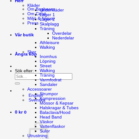
Herr
Kläder
Om Bagheera
Underkläder
Om Cébé
Lager 1
Miljö & Ansvar
Lager 2
Press
Skalplagg
Träning
Överdelar
Vår butik
Nederdelar
Athleisure
Walking
Skor
Ångra köp
Inomhus
Löpning
Street
Walking
Sök efter:
Träning
Varmfodrat
Sandaler
Accessoarer
Strumpor
English
Kompression
Svenska
Mössor & Kepsar
Halskragar & Tubes
0
0
kr
Balaclava/Hood
Head Band
Väskor
Vattenflaskor
Sulor
Utrustning