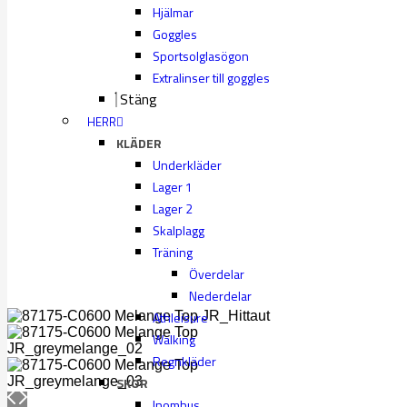
Hjälmar
Goggles
Sportsolglasögon
Extralinser till goggles
Stäng
HERR
KLÄDER
Underkläder
Lager 1
Lager 2
Skalplagg
Träning
Överdelar
Nederdelar
Athleisure
Walking
Regnkläder
SKOR
Inomhus