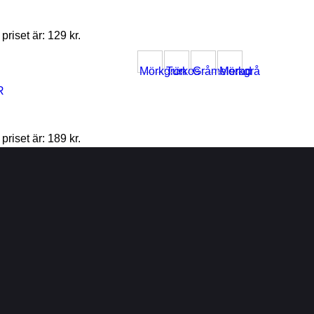
riset är: 129 kr.
Mörkgrön
Turkos
Gråmelerad
Mörkgrå
riset är: 189 kr.