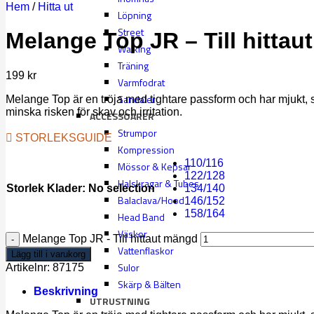
Hem
/
Hitta ut
Löpning
Street
Melange Top JR – Till hittaut
Walking
Träning
199
kr
Varmfodrat
Sandaler
Melange Top är en tröja med tightare passform och har mjukt, s
minska risken för skav och irritation.
ACCESSOARER
Strumpor
STORLEKSGUIDE
Kompression
110/116
Mössor & Kepsar
122/128
Halskragar & Tubes
Storlek Klader
:
No selection
134/140
Balaclava/Hood
146/152
158/164
Head Band
Väskor
Melange Top JR - Till hittaut mängd
Vattenflaskor
Lägg till i varukorg
Sulor
Artikelnr:
87175
Skärp & Bälten
Beskrivning
UTRUSTNING