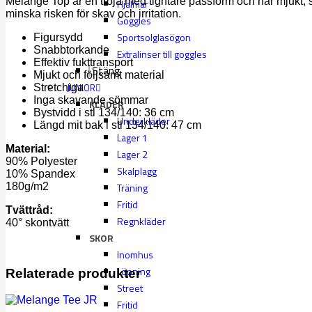
Melange Top är en tröja med tightare passform och har mjukt, s
Hjälmar
minska risken för skav och irritation.
Goggles
Sportsolglasögon
Figursydd
Snabbtorkande
Extralinser till goggles
Effektiv fukttransport
Stäng
Mjukt och följsamt material
JUNIOR
Stretchiga
Inga skavande sömmar
KLÄDER
Bystvidd i stl 134/140: 36 cm
Underkläder
Längd mit bak i stl 134/140: 47 cm
Lager 1
Material:
Lager 2
90% Polyester
Skalplagg
10% Spandex
180g/m2
Träning
Fritid
Tvättråd:
Regnkläder
40° skontvätt
SKOR
Inomhus
Löpning
Relaterade produkter
Street
Fritid