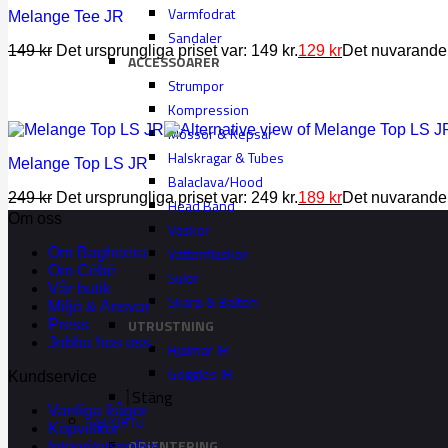
Varmfodrat
Melange Tee JR
Sandaler
149
kr
Det ursprungliga priset var: 149 kr.
129
kr
Det nuvarande p
ACCESSOARER
Strumpor
Kompression
Mössor & Kepsar
Halskragar & Tubes
Melange Top LS JR
Balaclava/Hood
249
kr
Det ursprungliga priset var: 249 kr.
189
kr
Det nuvarande p
Head Band
Om oss
Väskor
Vattenflaskor
Om Bagheera
Om Cébé
Sulor
Vår butik
Skärp & Bälten
Miljö & Ansvar
UTRUSTNING
Press
Jobba hos oss
Hjälmar JR
Goggles JR
Kundservice
Stäng
Vanliga frågor
SPORT
Köpvillkor
ORIENTERING
Integritetspolicy