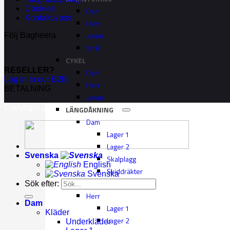
Cookies
Dam
Kontakta oss
Herr
Junior
Följ Bagheera
Str8
CYKEL
RESELLER?
Dam
Log in to our B2B
Herr
BETALNING
Junior
Copyright 2026 ©
Bagheera AB
LÄNGDÅKNING
Dam
Lager 1
Lager 2
Svenska
Skalplagg
English
Skiddräkter
Svenska
Accessoarer
Sök efter:
Herr
Dam
Lager 1
Kläder
Lager 2
Underkläder