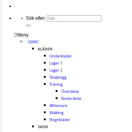
Sök efter:
Meny
DAM
KLÄDER
Underkläder
Lager 1
Lager 2
Skalplagg
Träning
Överdelar
Nederdelar
Athleisure
Walking
Regnkläder
SKOR