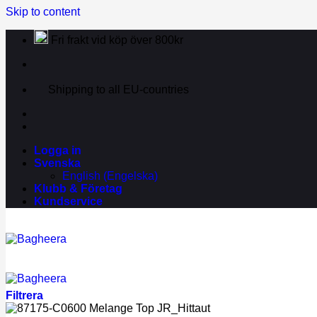
Skip to content
Fri frakt vid köp över 800kr
Shipping to all EU-countries
Logga in
Svenska
English
(
Engelska
)
Klubb & Företag
Kundservice
Filtrera