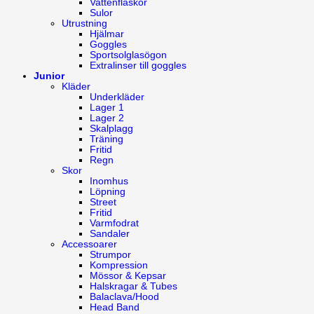
Vattenflaskor
Sulor
Utrustning
Hjälmar
Goggles
Sportsolglasögon
Extralinser till goggles
Junior
Kläder
Underkläder
Lager 1
Lager 2
Skalplagg
Träning
Fritid
Regn
Skor
Inomhus
Löpning
Street
Fritid
Varmfodrat
Sandaler
Accessoarer
Strumpor
Kompression
Mössor & Kepsar
Halskragar & Tubes
Balaclava/Hood
Head Band