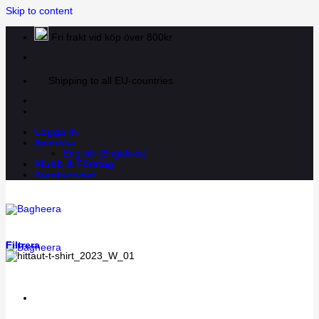
Skip to content
Fri frakt vid köp över 800kr
Shipping to all EU-countries
Logga in
Svenska
English
(
Engelska
)
Klubb & Företag
Kundservice
Filtrera