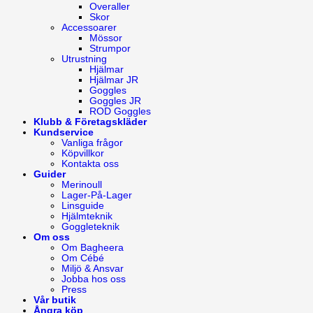
Overaller
Skor
Accessoarer
Mössor
Strumpor
Utrustning
Hjälmar
Hjälmar JR
Goggles
Goggles JR
ROD Goggles
Klubb & Företagskläder
Kundservice
Vanliga frågor
Köpvillkor
Kontakta oss
Guider
Merinoull
Lager-På-Lager
Linsguide
Hjälmteknik
Goggleteknik
Om oss
Om Bagheera
Om Cébé
Miljö & Ansvar
Jobba hos oss
Press
Vår butik
Ångra köp