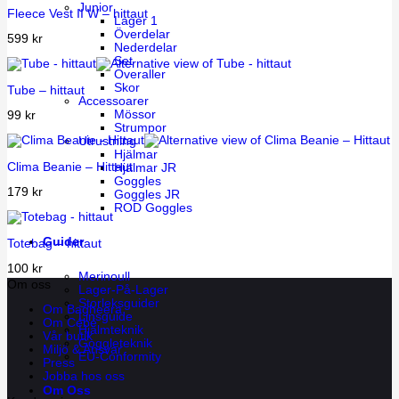
Junior
Fleece Vest II W – hittaut
Lager 1
Överdelar
599
kr
Nederdelar
Set
Overaller
Skor
Tube – hittaut
Accessoarer
Mössor
99
kr
Strumpor
Utrustning
Hjälmar
Clima Beanie – Hittaut
Hjälmar JR
Goggles
179
kr
Goggles JR
ROD Goggles
Guider
Totebag – hittaut
100
kr
Merinoull
Om oss
Lager-På-Lager
Storleksguider
Om Bagheera
Linsguide
Om Cébé
Hjälmteknik
Vår butik
Goggleteknik
Miljö & Ansvar
EU-Conformity
Press
Jobba hos oss
Om Oss