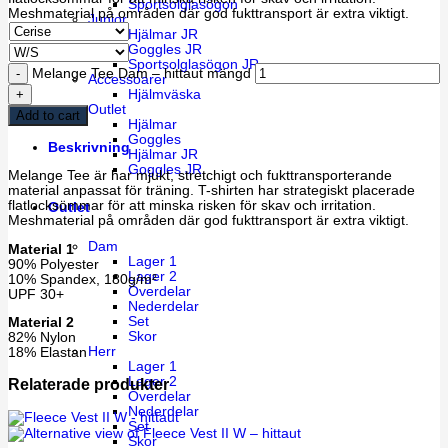
Sportsolglasögon
Meshmaterial på områden där god fukttransport är extra viktigt.
Junior
Hjälmar JR
Goggles JR
Sportsolglasögon JR
Melange Tee Dam – hittaut mängd
Accessoarer
Hjälmväska
Outlet
Add to cart
Hjälmar
Goggles
Beskrivning
Hjälmar JR
Goggles JR
Melange Tee är har mjukt, stretchigt och fukttransporterande
material anpassat för träning. T-shirten har strategiskt placerade
flatlocksömmar för att minska risken för skav och irritation.
Outlet
Meshmaterial på områden där god fukttransport är extra viktigt.
Dam
Material 1
Lager 1
90% Polyester
Lager 2
10% Spandex, 180g/m²
Överdelar
UPF 30+
Nederdelar
Set
Material 2
Skor
82% Nylon
Herr
18% Elastan
Lager 1
Lager 2
Relaterade produkter
Överdelar
Nederdelar
Set
Skor