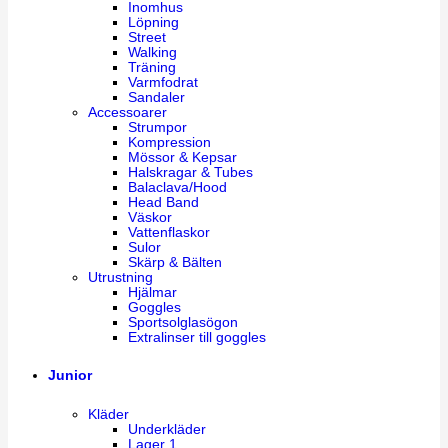
Inomhus
Löpning
Street
Walking
Träning
Varmfodrat
Sandaler
Accessoarer
Strumpor
Kompression
Mössor & Kepsar
Halskragar & Tubes
Balaclava/Hood
Head Band
Väskor
Vattenflaskor
Sulor
Skärp & Bälten
Utrustning
Hjälmar
Goggles
Sportsolglasögon
Extralinser till goggles
Junior
Kläder
Underkläder
Lager 1