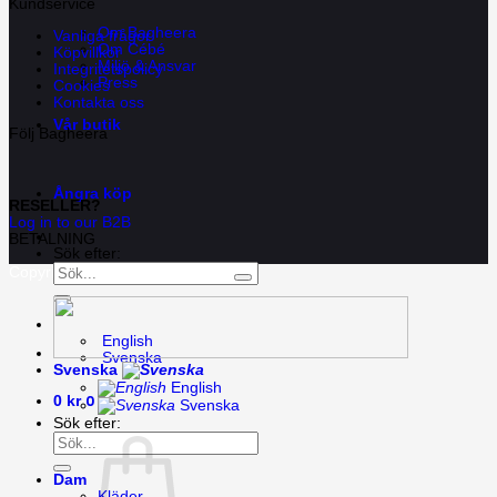
Kundservice
Om Bagheera
Vanliga frågor
Om Cébé
Köpvillkor
Miljö & Ansvar
Integritetspolicy
Press
Cookies
Kontakta oss
Vår butik
Följ Bagheera
Ångra köp
RESELLER?
Log in to our B2B
BETALNING
Sök efter:
Copyright 2026 ©
Bagheera AB
English
Svenska
Svenska
English
0
0
kr
Svenska
Sök efter:
Dam
Kläder