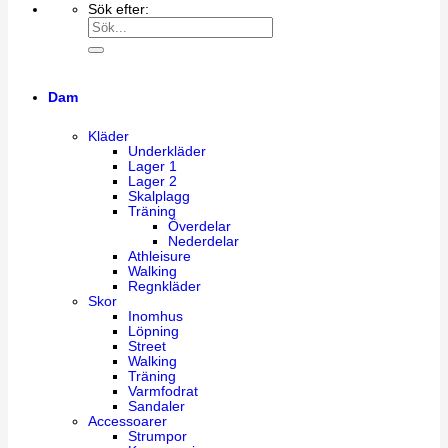
Sök efter:
Dam
Kläder
Underkläder
Lager 1
Lager 2
Skalplagg
Träning
Överdelar
Nederdelar
Athleisure
Walking
Regnkläder
Skor
Inomhus
Löpning
Street
Walking
Träning
Varmfodrat
Sandaler
Accessoarer
Strumpor