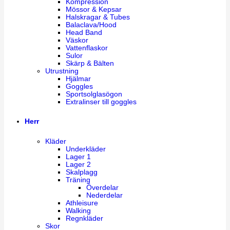
Kompression
Mössor & Kepsar
Halskragar & Tubes
Balaclava/Hood
Head Band
Väskor
Vattenflaskor
Sulor
Skärp & Bälten
Utrustning
Hjälmar
Goggles
Sportsolglasögon
Extralinser till goggles
Herr
Kläder
Underkläder
Lager 1
Lager 2
Skalplagg
Träning
Överdelar
Nederdelar
Athleisure
Walking
Regnkläder
Skor