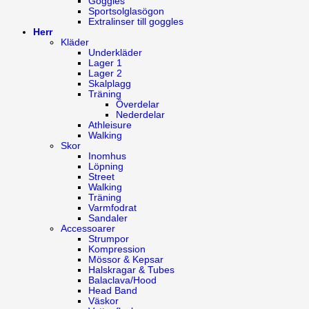
Goggles
Sportsolglasögon
Extralinser till goggles
Herr
Kläder
Underkläder
Lager 1
Lager 2
Skalplagg
Träning
Överdelar
Nederdelar
Athleisure
Walking
Skor
Inomhus
Löpning
Street
Walking
Träning
Varmfodrat
Sandaler
Accessoarer
Strumpor
Kompression
Mössor & Kepsar
Halskragar & Tubes
Balaclava/Hood
Head Band
Väskor