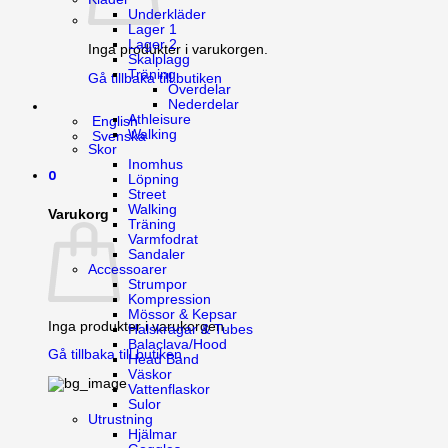
Underkläder
Lager 1
Lager 2
Inga produkter i varukorgen.
Skalplagg
Träning
Gå tillbaka till butiken
Överdelar
Nederdelar
Athleisure
English
Walking
Svenska
Skor
Inomhus
0
Löpning
Street
Walking
Varukorg
Träning
Varmfodrat
Sandaler
Accessoarer
Strumpor
Kompression
Mössor & Kepsar
Inga produkter i varukorgen.
Halskragar & Tubes
Balaclava/Hood
Gå tillbaka till butiken
Head Band
Väskor
Vattenflaskor
Sulor
Utrustning
Hjälmar