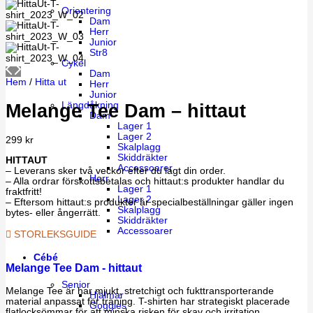
Orientering
Dam
Herr
Junior
Str8
Cykel
Dam
Hem
/
Hitta ut
Herr
Junior
Längdåkning
Melange Tee Dam – hittaut
Dam
Lager 1
Lager 2
299
kr
Skalplagg
Skiddräkter
HITTAUT
Accessoarer
– Leverans sker två veckor efter du lagt din order.
Herr
– Alla ordrar förskottsbetalas och hittaut:s produkter handlar du
Lager 1
fraktfritt!
Lager 2
– Eftersom hittaut:s produkter är specialbeställningar gäller ingen
Skalplagg
bytes- eller ångerrätt.
Skiddräkter
Accessoarer
STORLEKSGUIDE
Cébé
Melange Tee Dam - hittaut
Senior
Melange Tee är har mjukt, stretchigt och fukttransporterande
Hjälmar
material anpassat för träning. T-shirten har strategiskt placerade
Goggles
flatlocksömmar för att minska risken för skav och irritation.