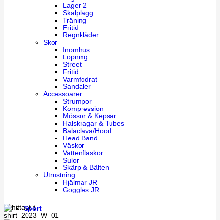
Lager 2
Skalplagg
Träning
Fritid
Regnkläder
Skor
Inomhus
Löpning
Street
Fritid
Varmfodrat
Sandaler
Accessoarer
Strumpor
Kompression
Mössor & Kepsar
Halskragar & Tubes
Balaclava/Hood
Head Band
Väskor
Vattenflaskor
Sulor
Skärp & Bälten
Utrustning
Hjälmar JR
Goggles JR
Sport