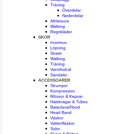
Träning
Överdelar
Nederdelar
Athleisure
Walking
Regnkläder
SKOR
Inomhus
Löpning
Street
Walking
Träning
Varmfodrat
Sandaler
ACCESSOARER
Strumpor
Kompression
Mössor & Kepsar
Halskragar & Tubes
Balaclava/Hood
Head Band
Väskor
Vattenflaskor
Sulor