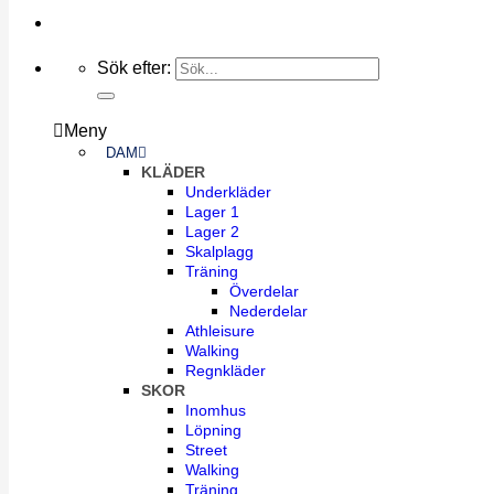
Sök efter:
Meny
DAM
KLÄDER
Underkläder
Lager 1
Lager 2
Skalplagg
Träning
Överdelar
Nederdelar
Athleisure
Walking
Regnkläder
SKOR
Inomhus
Löpning
Street
Walking
Träning