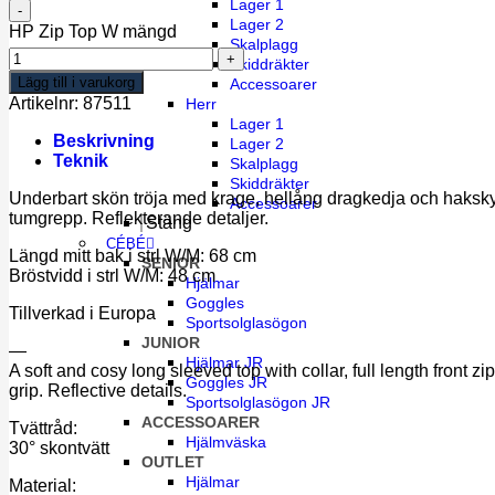
Lager 1
Lager 2
HP Zip Top W mängd
Skalplagg
Skiddräkter
Lägg till i varukorg
Accessoarer
Artikelnr:
87511
Herr
Lager 1
Beskrivning
Lager 2
Teknik
Skalplagg
Skiddräkter
Underbart skön tröja med krage, hellång dragkedja och hakskyd
Accessoarer
tumgrepp. Reflekterande detaljer.
Stäng
CÉBÉ
Längd mitt bak i strl W/M: 68 cm
SENIOR
Bröstvidd i strl W/M: 48 cm
Hjälmar
Goggles
Tillverkad i Europa
Sportsolglasögon
JUNIOR
—
Hjälmar JR
A soft and cosy long sleeved top with collar, full length front 
Goggles JR
grip. Reflective details.
Sportsolglasögon JR
ACCESSOARER
Tvättråd:
Hjälmväska
30° skontvätt
OUTLET
Hjälmar
Material: