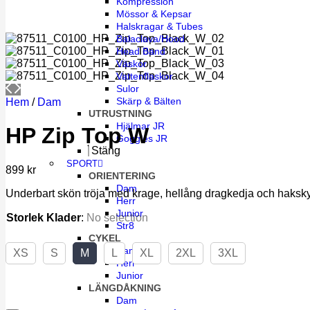
Kompression
Mössor & Kepsar
Halskragar & Tubes
Balaclava/Hood
Head Band
Väskor
Vattenflaskor
Sulor
Skärp & Bälten
Hem
/
Dam
UTRUSTNING
Hjälmar JR
HP Zip Top W
Goggles JR
Stäng
SPORT
899
kr
ORIENTERING
Dam
Underbart skön tröja med krage, hellång dragkedja och hakskydd
Herr
Junior
Storlek Klader
:
No selection
Str8
CYKEL
Dam
XS
S
M
L
XL
2XL
3XL
Herr
Junior
LÄNGDÅKNING
Dam