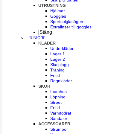
Skärp & Bälten
UTRUSTNING
Hjälmar
Goggles
Sportsolglasögon
Extralinser till goggles
Stäng
JUNIOR
KLÄDER
Underkläder
Lager 1
Lager 2
Skalplagg
Träning
Fritid
Regnkläder
SKOR
Inomhus
Löpning
Street
Fritid
Varmfodrat
Sandaler
ACCESSOARER
Strumpor