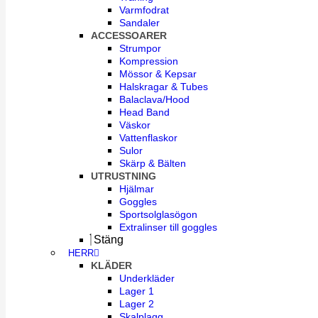
Varmfodrat
Sandaler
ACCESSOARER
Strumpor
Kompression
Mössor & Kepsar
Halskragar & Tubes
Balaclava/Hood
Head Band
Väskor
Vattenflaskor
Sulor
Skärp & Bälten
UTRUSTNING
Hjälmar
Goggles
Sportsolglasögon
Extralinser till goggles
Stäng
HERR
KLÄDER
Underkläder
Lager 1
Lager 2
Skalplagg