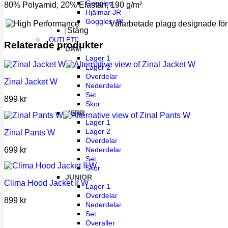
Goggles
80% Polyamid, 20% Elastan, 190 g/m²
Hjälmar JR
Goggles JR
Välarbetade plagg designade för i
Stäng
OUTLET
Relaterade produkter
DAM
Lager 1
Lager 2
Överdelar
Zinal Jacket W
Nederdelar
Set
899
kr
Skor
HERR
Lager 1
Lager 2
Zinal Pants W
Överdelar
699
kr
Nederdelar
Set
Skor
JUNIOR
Clima Hood Jacket II W
Lager 1
Överdelar
899
kr
Nederdelar
Set
Overaller