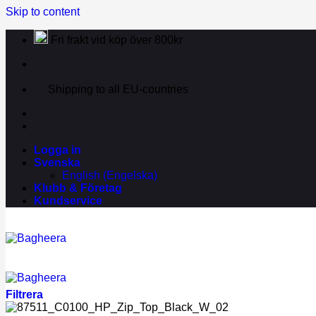
Skip to content
Fri frakt vid köp över 800kr
Shipping to all EU-countries
Logga in
Svenska
English
(
Engelska
)
Klubb & Företag
Kundservice
Filtrera