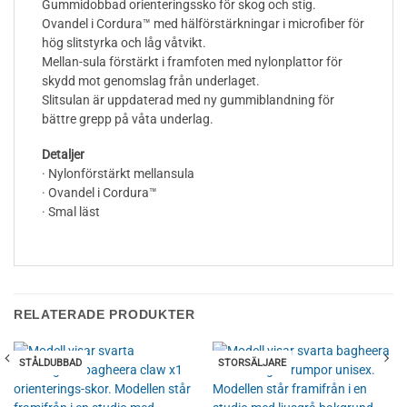
Gummidobbad orienteringssko för skog och stig.
Ovandel i Cordura™ med hälförstärkningar i microfiber för
hög slitstyrka och låg våtvikt.
Mellan-sula förstärkt i framfoten med nylonplattor för
skydd mot genomslag från underlaget.
Slitsulan är uppdaterad med ny gummiblandning för
bättre grepp på våta underlag.
Detaljer
· Nylonförstärkt mellansula
· Ovandel i Cordura™
· Smal läst
RELATERADE PRODUKTER
STÅLDUBBAD
STORSÄLJARE