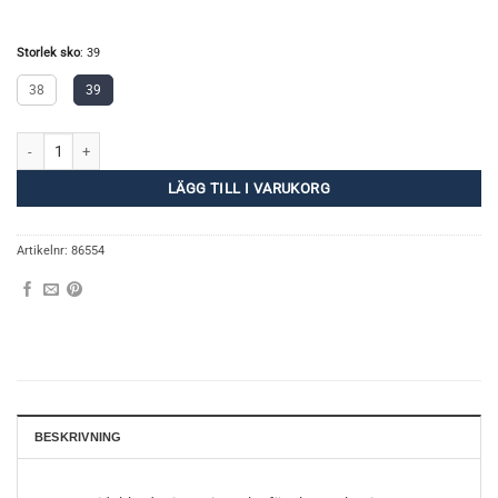
Storlek sko
:
39
38
39
Feral mängd
LÄGG TILL I VARUKORG
Artikelnr:
86554
BESKRIVNING