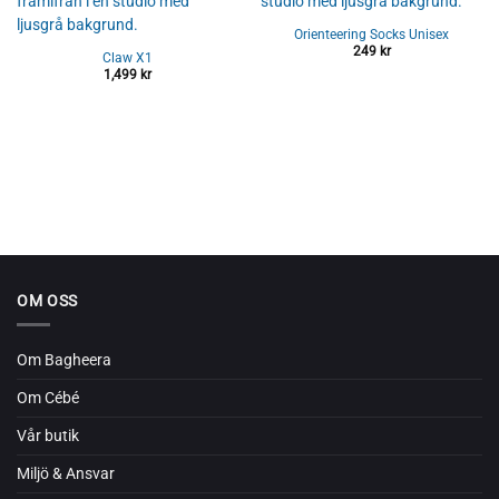
Orienteering Socks Unisex
249
kr
Claw X1
1,499
kr
OM OSS
Om Bagheera
Om Cébé
Vår butik
Miljö & Ansvar