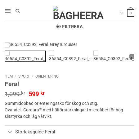
Skip
to
0
content
FILTRERA
HEM
/
SPORT
/
ORIENTERING
Feral
Det
Det
1,099
kr
599
kr
ursprungliga
nuvarande
Gummidobbad orienteringssko för skog och stig.
priset
priset
Ovandel i Cordura™ med hälförstärkningar i microfiber för hög
var:
är:
slitstyrka och låg våtvikt.
1,099 kr.
599 kr.
Storleksguide Feral