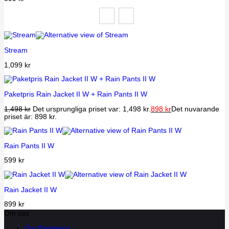
Stream
1,099
kr
Paketpris Rain Jacket II W + Rain Pants II W
1,498
kr
Det ursprungliga priset var: 1,498 kr.
898
kr
Det nuvarande
priset är: 898 kr.
Rain Pants II W
599
kr
Rain Jacket II W
899
kr
Om oss
Om Bagheera