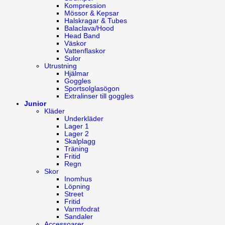
Kompression
Mössor & Kepsar
Halskragar & Tubes
Balaclava/Hood
Head Band
Väskor
Vattenflaskor
Sulor
Utrustning
Hjälmar
Goggles
Sportsolglasögon
Extralinser till goggles
Junior
Kläder
Underkläder
Lager 1
Lager 2
Skalplagg
Träning
Fritid
Regn
Skor
Inomhus
Löpning
Street
Fritid
Varmfodrat
Sandaler
Accessoarer