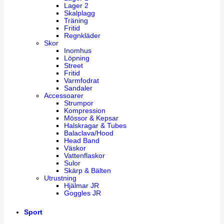
Lager 2
Skalplagg
Träning
Fritid
Regnkläder
Skor
Inomhus
Löpning
Street
Fritid
Varmfodrat
Sandaler
Accessoarer
Strumpor
Kompression
Mössor & Kepsar
Halskragar & Tubes
Balaclava/Hood
Head Band
Väskor
Vattenflaskor
Sulor
Skärp & Bälten
Utrustning
Hjälmar JR
Goggles JR
Sport