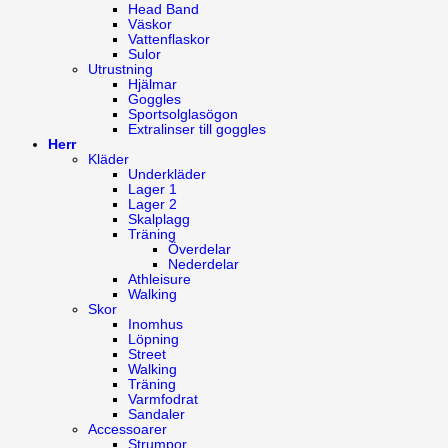
Head Band
Väskor
Vattenflaskor
Sulor
Utrustning
Hjälmar
Goggles
Sportsolglasögon
Extralinser till goggles
Herr
Kläder
Underkläder
Lager 1
Lager 2
Skalplagg
Träning
Överdelar
Nederdelar
Athleisure
Walking
Skor
Inomhus
Löpning
Street
Walking
Träning
Varmfodrat
Sandaler
Accessoarer
Strumpor