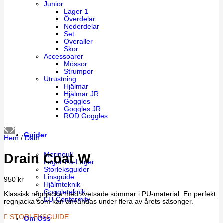
Junior
Lager 1
Överdelar
Nederdelar
Set
Overaller
Skor
Accessoarer
Mössor
Strumpor
Utrustning
Hjälmar
Hjälmar JR
Goggles
Goggles JR
ROD Goggles
Guider
Hem
/
Dam
Merinoull
Drain Coat W
Lager-På-Lager
Storleksguider
Linsguide
950
kr
Hjälmteknik
Goggleteknik
Klassisk regnjacka med svetsade sömmar i PU-material. En perfekt
EU-Conformity
regnjacka som kan användas under flera av årets säsonger.
STORLEKSGUIDE
Om Oss