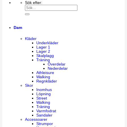
Sök efter:
Dam
Kläder
Underkläder
Lager 1
Lager 2
Skalplagg
Träning
Överdelar
Nederdelar
Athleisure
Walking
Regnkläder
Skor
Inomhus
Löpning
Street
Walking
Träning
Varmfodrat
Sandaler
Accessoarer
Strumpor