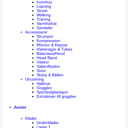
Inomhus
Löpning
Street
Walking
Träning
Varmfodrat
Sandaler
Accessoarer
Strumpor
Kompression
Mössor & Kepsar
Halskragar & Tubes
Balaclava/Hood
Head Band
Väskor
Vattenflaskor
Sulor
Skärp & Bälten
Utrustning
Hjälmar
Goggles
Sportsolglasögon
Extralinser till goggles
Junior
Kläder
Underkläder
Lager 1