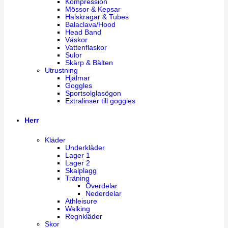
Kompression
Mössor & Kepsar
Halskragar & Tubes
Balaclava/Hood
Head Band
Väskor
Vattenflaskor
Sulor
Skärp & Bälten
Utrustning
Hjälmar
Goggles
Sportsolglasögon
Extralinser till goggles
Herr
Kläder
Underkläder
Lager 1
Lager 2
Skalplagg
Träning
Överdelar
Nederdelar
Athleisure
Walking
Regnkläder
Skor