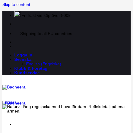
Skip to content
Fri frakt vid köp över 800kr
Shipping to all EU-countries
Logga in
Svenska
English
(
Engelska
)
Klubb & Företag
Kundservice
Filtrera