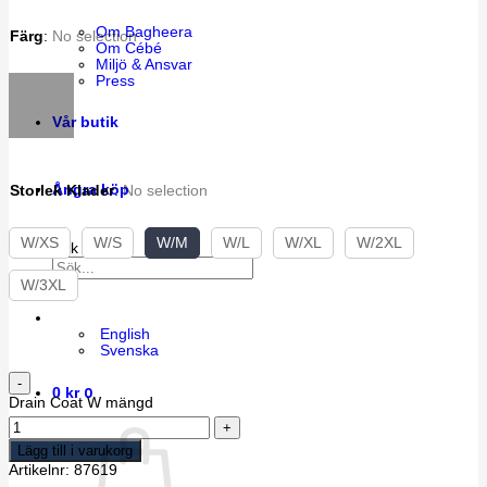
Om Bagheera
Färg
:
No selection
Om Cébé
Miljö & Ansvar
Press
Vår butik
Ångra köp
Storlek Klader
:
No selection
W/XS
W/S
W/M
W/L
W/XL
W/2XL
Sök efter:
W/3XL
English
Svenska
0
0
kr
Drain Coat W mängd
Lägg till i varukorg
Artikelnr:
87619