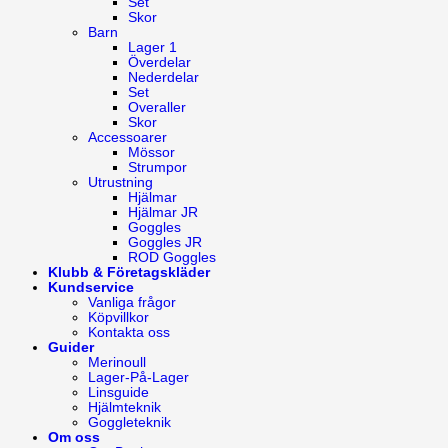
Set
Skor
Barn
Lager 1
Överdelar
Nederdelar
Set
Overaller
Skor
Accessoarer
Mössor
Strumpor
Utrustning
Hjälmar
Hjälmar JR
Goggles
Goggles JR
ROD Goggles
Klubb & Företagskläder
Kundservice
Vanliga frågor
Köpvillkor
Kontakta oss
Guider
Merinoull
Lager-På-Lager
Linsguide
Hjälmteknik
Goggleteknik
Om oss