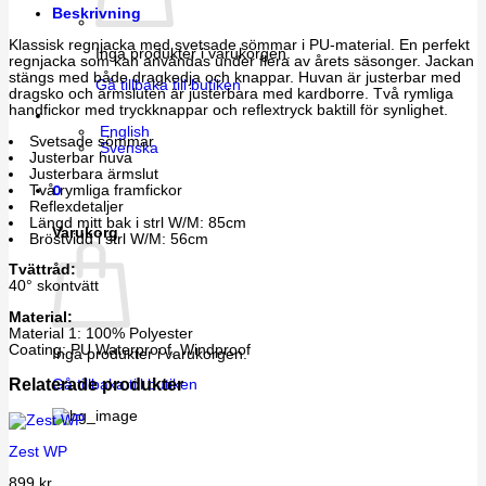
Beskrivning
Klassisk regnjacka med svetsade sömmar i PU-material. En perfekt
Inga produkter i varukorgen.
regnjacka som kan användas under flera av årets säsonger. Jackan
stängs med både dragkedja och knappar. Huvan är justerbar med
Gå tillbaka till butiken
dragsko och ärmsluten är justerbara med kardborre. Två rymliga
handfickor med tryckknappar och reflextryck baktill för synlighet.
English
Svetsade sömmar
Svenska
Justerbar huva
Justerbara ärmslut
0
Två rymliga framfickor
Reflexdetaljer
Längd mitt bak i strl W/M: 85cm
Varukorg
Bröstvidd i strl W/M: 56cm
Tvättråd:
40° skontvätt
Material:
Material 1: 100% Polyester
Coating: PU Waterproof, Windproof
Inga produkter i varukorgen.
Relaterade produkter
Gå tillbaka till butiken
Zest WP
899
kr