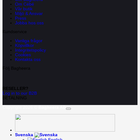
Om Cébé
Vår butik
Miljö & Ansvar
Press
Jobba hos oss
Kundservice
Vanliga frågor
Köpvillkor
Integritetspolicy
Cookies
Kontakta oss
Följ Bagheera
RESELLER?
Log in to our B2B
BETALNING
Copyright 2026 ©
Bagheera AB
Svenska
English