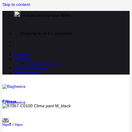
Skip to content
Fri frakt vid köp över 800kr
Shipping to all EU-countries
Logga in
Svenska
English
(
Engelska
)
Klubb & Företag
Kundservice
Filtrera
Hem
/
Herr