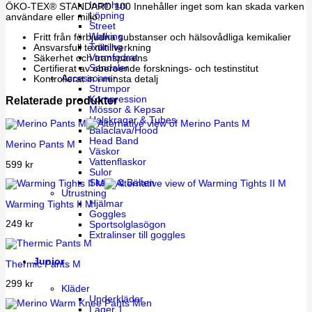
Inomhus
ÖKO-TEX® STANDARD 100 Innehåller inget som kan skada varken
Löpning
användare eller miljö.
Street
Walking
Fritt från förbjudna substanser och hälsovådliga kemikalier
Träning
Ansvarsfull textiltillverkning
Varmfodrat
Säkerhet och transparens
Sandaler
Certifierat av oberoende forsknings- och testinstitut
Accessoarer
Kontrollerat in i minsta detalj
Strumpor
Kompression
Relaterade produkter
Mössor & Kepsar
Halskragar & Tubes
Balaclava/Hood
Head Band
Merino Pants M
Väskor
Vattenflaskor
599
kr
Sulor
Skärp & Bälten
Utrustning
Hjälmar
Warming Tights II M
Goggles
249
kr
Sportsolglasögon
Extralinser till goggles
Junior
Thermic Pants M
299
kr
Kläder
Underkläder
Lager 1