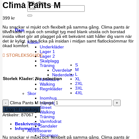
Clima Pants M
Sök efter:
399
kr
Nu snackar vi mjukt och flexibelt på samma gång. Clima pants är
Dam
tillverkade i mjuk och smidigt tyg med blank utsida och borstad
insida vilket gör att plagget på ett bekvämt sätt håller dig varm när
det är kyligt. Liten ficka på insidan i midjan samt flatlocksömmar för
Kläder
ökad komfort.
Underkläder
Lager 1
STORLEKSGUIDE
Lager 2
Skalplagg
S
Träning
M
Överdelar
L
Nederdelar
Storlek Klader
:
No selection
XL
Athleisure
2XL
Walking
3XL
Regnkläder
4XL
Skor
Inomhus
Löpning
Clima Pants M mängd
Street
Lägg till i varukorg
Walking
Artikelnr:
87067
Träning
Varmfodrat
Beskrivning
Sandaler
Information
Accessoarer
Strumpor
Nu snackar vi mjukt och flexibelt på samma gång. Clima pants är