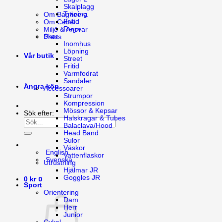
Skalplagg
Träning
Om Bagheera
Fritid
Om Cébé
Regn
Miljö & Ansvar
Skor
Press
Inomhus
Löpning
Vår butik
Street
Fritid
Varmfodrat
Sandaler
Ångra köp
Accessoarer
Strumpor
Kompression
Mössor & Kepsar
Sök efter:
Halskragar & Tubes
Balaclava/Hood
Head Band
Sulor
Väskor
English
Vattenflaskor
Svenska
Utrustning
Hjälmar JR
Goggles JR
0
0
kr
Sport
Orientering
Dam
Herr
Junior