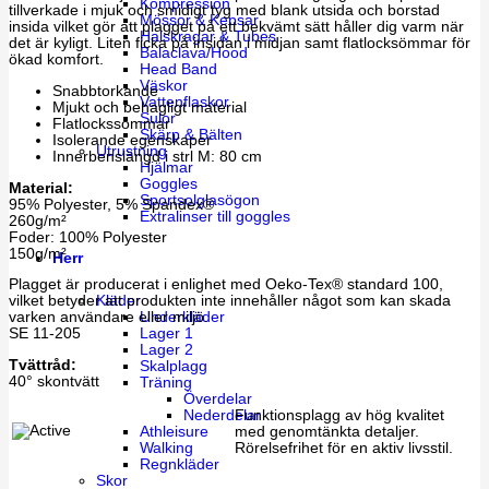
Kompression
tillverkade i mjuk och smidigt tyg med blank utsida och borstad
Mössor & Kepsar
insida vilket gör att plagget på ett bekvämt sätt håller dig varm när
Halskragar & Tubes
det är kyligt. Liten ficka på insidan i midjan samt flatlocksömmar för
Balaclava/Hood
ökad komfort.
Head Band
Väskor
Snabbtorkande
Vattenflaskor
Mjukt och behagligt material
Sulor
Flatlockssömmar
Skärp & Bälten
Isolerande egenskaper
Utrustning
Innerbenslängd i strl M: 80 cm
Hjälmar
Goggles
Material:
Sportsolglasögon
95% Polyester, 5% Spandex®
Extralinser till goggles
260g/m²
Foder: 100% Polyester
150g/m²
Herr
Plagget är producerat i enlighet med Oeko-Tex® standard 100,
Kläder
vilket betyder att produkten inte innehåller något som kan skada
Underkläder
varken användare eller miljö.
Lager 1
SE 11-205
Lager 2
Tvättråd:
Skalplagg
40° skontvätt
Träning
Överdelar
Nederdelar
Funktionsplagg av hög kvalitet
Athleisure
med genomtänkta detaljer.
Walking
Rörelsefrihet för en aktiv livsstil.
Regnkläder
Skor