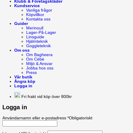
Klubb & Företagskläder
Kundservice
Vanliga frågor
Köpvillkor
Kontakta oss
Guider
Merinoull
Lager-På-Lager
Linsguide
Hjälmteknik
Goggleteknik
Om oss
Om Bagheera
Om Cébé
Miljö & Ansvar
Jobba hos oss
Press
Vår butik
Ångra köp
Logga in
Fri frakt vid köp över 800kr
Logga in
Användarnamn eller e-postadress
*
Obligatoriskt