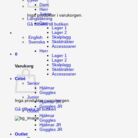
Cykel
Dam
Herr
Junior
Inga produkter i varukorgen.
Längdåkning
Dam
Gå tillbaka till butiken
Lager 1
Lager 2
Skalplagg
English
Skiddräkter
Svenska
Accessoarer
Herr
0
Lager 1
Lager 2
Skalplagg
Varukorg
Skiddräkter
Accessoarer
Cébé
Senior
Hjälmar
Goggles
Junior
Inga produkter i varukorgen.
Hjälmar JR
Goggles JR
Gå tillbaka till butiken
Outlet
Hjälmar
Goggles
Hjälmar JR
Goggles JR
Outlet