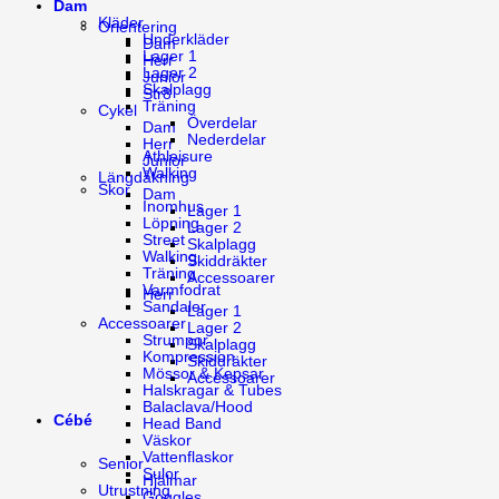
Dam
Kläder
Orientering
Underkläder
Dam
Lager 1
Herr
Lager 2
Junior
Skalplagg
Str8
Träning
Cykel
Överdelar
Dam
Nederdelar
Herr
Athleisure
Junior
Walking
Längdåkning
Skor
Dam
Inomhus
Lager 1
Löpning
Lager 2
Street
Skalplagg
Walking
Skiddräkter
Träning
Accessoarer
Varmfodrat
Herr
Sandaler
Lager 1
Accessoarer
Lager 2
Strumpor
Skalplagg
Kompression
Skiddräkter
Mössor & Kepsar
Accessoarer
Halskragar & Tubes
Balaclava/Hood
Cébé
Head Band
Väskor
Vattenflaskor
Senior
Sulor
Hjälmar
Utrustning
Goggles