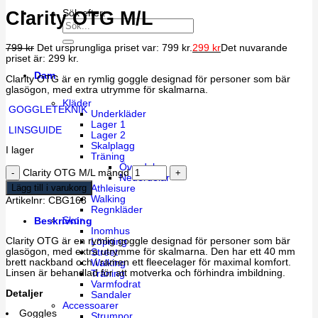
Clarity OTG M/L
Sök efter:
799
kr
Det ursprungliga priset var: 799 kr.
299
kr
Det nuvarande
priset är: 299 kr.
Dam
Clarity OTG är en rymlig goggle designad för personer som bär
glasögon, med extra utrymme för skalmarna.
Kläder
GOGGLETEKNIK
Underkläder
Lager 1
LINSGUIDE
Lager 2
Skalplagg
I lager
Träning
Överdelar
Clarity OTG M/L mängd
Nederdelar
Lägg till i varukorg
Athleisure
Walking
Artikelnr:
CBG168
Regnkläder
Skor
Beskrivning
Inomhus
Clarity OTG är en rymlig goggle designad för personer som bär
Löpning
glasögon, med extra utrymme för skalmarna. Den har ett 40 mm
Street
brett nackband och i ramen ett fleecelager för maximal komfort.
Walking
Linsen är behandlad för att motverka och förhindra imbildning.
Träning
Varmfodrat
Detaljer
Sandaler
Accessoarer
Goggles
Strumpor