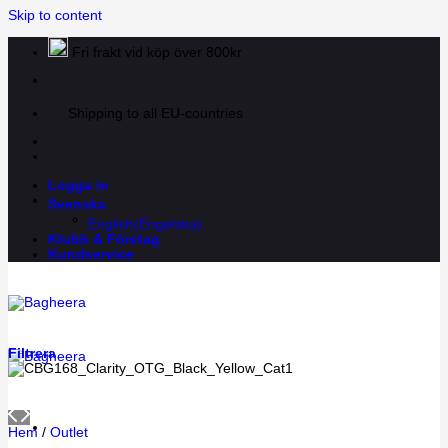
Skip to content
Fri frakt vid köp över 800kr
Shipping to all EU-countries
Logga in
Svenska
English
(
Engelska
)
Klubb & Företag
Kundservice
Filtrera
Hem
/
Outlet