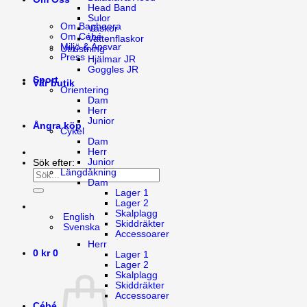
Head Band
Sulor
Om Bagheera
Väskor
Om Cébé
Vattenflaskor
Miljö & Ansvar
Utrustning
Press
Hjälmar JR
Goggles JR
Sport
Vår butik
Orientering
Dam
Herr
Junior
Ångra köp
Cykel
Dam
Herr
Junior
Sök efter:
Längdåkning
Dam
Lager 1
Lager 2
Skalplagg
English
Skiddräkter
Svenska
Accessoarer
Herr
0
kr
0
Lager 1
Lager 2
Skalplagg
Skiddräkter
Accessoarer
Cébé