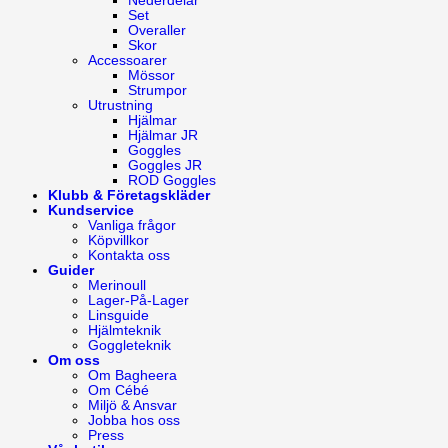
Nederdelar
Set
Overaller
Skor
Accessoarer
Mössor
Strumpor
Utrustning
Hjälmar
Hjälmar JR
Goggles
Goggles JR
ROD Goggles
Klubb & Företagskläder
Kundservice
Vanliga frågor
Köpvillkor
Kontakta oss
Guider
Merinoull
Lager-På-Lager
Linsguide
Hjälmteknik
Goggleteknik
Om oss
Om Bagheera
Om Cébé
Miljö & Ansvar
Jobba hos oss
Press