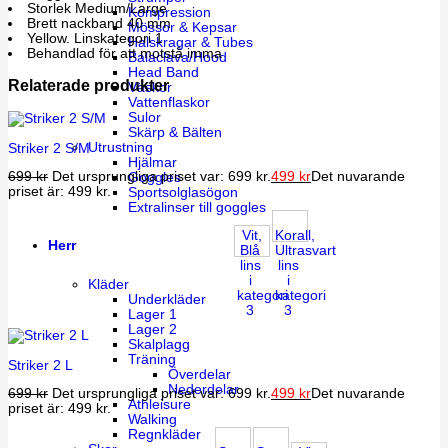
Storlek Medium/Large
Kompression
Brett nackband 40 mm
Mössor & Kepsar
Yellow. Linskategori 1
Halskragar & Tubes
Behandlad för att motstå imma
Balaclava/Hood
Head Band
Relaterade produkter
Väskor
Vattenflaskor
Sulor
Skärp & Bälten
Utrustning
Striker 2 S/M
Hjälmar
699
kr
Det ursprungliga priset var: 699 kr.
499
kr
Det nuvarande
Goggles
priset är: 499 kr.
Sportsolglasögon
Extralinser till goggles
Vit,
Korall,
Herr
Blå
Ultrasvart
lins
lins
i
i
Kläder
kategori
kategori
Underkläder
3
3
Lager 1
Lager 2
Skalplagg
Träning
Striker 2 L
Överdelar
Nederdelar
699
kr
Det ursprungliga priset var: 699 kr.
499
kr
Det nuvarande
Athleisure
priset är: 499 kr.
Walking
Regnkläder