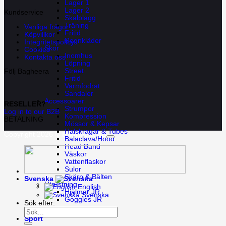
Lager 1
Lager 2
Kundservice
Skalplagg
Träning
Vanliga frågor
Fritid
Köpvillkor
Regnkläder
Integritetspolicy
Skor
Cookies
Inomhus
Kontakta oss
Löpning
Street
Följ Bagheera
Fritid
Varmfodrat
Sandaler
Accessoarer
RESELLER?
Strumpor
Log in to our B2B
Kompression
BETALNING
Mössor & Kepsar
Halskragar & Tubes
Copyright 2026 ©
Bagheera AB
Balaclava/Hood
Head Band
Väskor
Vattenflaskor
Sulor
Skärp & Bälten
Svenska
Utrustning
English
Hjälmar JR
Svenska
Goggles JR
Sök efter:
Sport