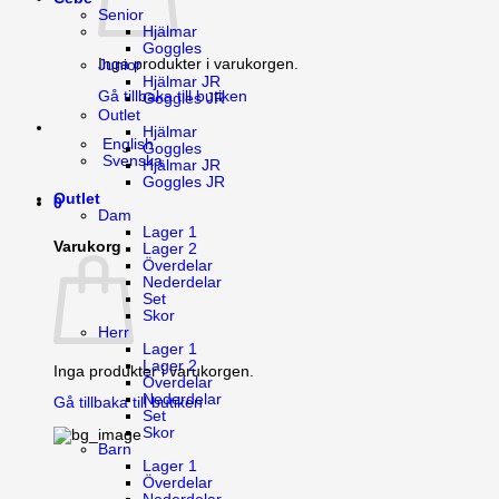
Senior
Hjälmar
Goggles
Inga produkter i varukorgen.
Junior
Hjälmar JR
Gå tillbaka till butiken
Goggles JR
Outlet
Hjälmar
English
Goggles
Svenska
Hjälmar JR
Goggles JR
Outlet
0
Dam
Lager 1
Varukorg
Lager 2
Överdelar
Nederdelar
Set
Skor
Herr
Lager 1
Lager 2
Inga produkter i varukorgen.
Överdelar
Nederdelar
Gå tillbaka till butiken
Set
Skor
Barn
Lager 1
Överdelar