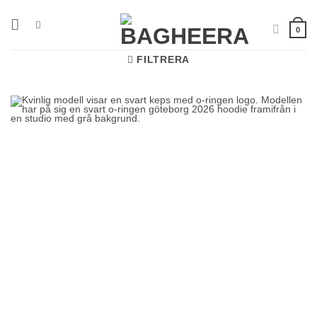
Skip
to
0
content
FILTRERA