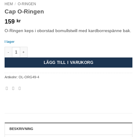
HEM
/
O-RINGEN
Cap O-Ringen
159
kr
O-Ringen keps i oborstad bomullstwill med kardborrespänne bak.
I lager
Cap O-Ringen mängd
LÄGG TILL I VARUKORG
Artikelnr:
OL-ORG49-4
BESKRIVNING