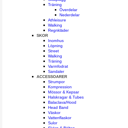
Träning
Överdelar
Nederdelar
Athleisure
Walking
Regnkläder
SKOR
Inomhus
Löpning
Street
Walking
Träning
Varmfodrat
Sandaler
ACCESSOARER
Strumpor
Kompression
Mössor & Kepsar
Halskragar & Tubes
Balaclava/Hood
Head Band
Väskor
Vattenflaskor
Sulor