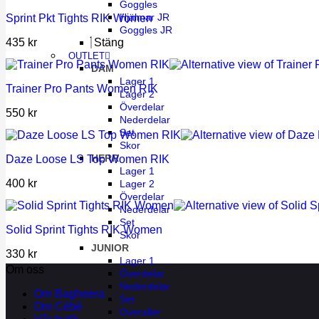
Goggles
Hjälmar JR
Sprint Pkt Tights RIK Women
Goggles JR
435
kr
Stäng
OUTLET
DAM
Lager 1
Trainer Pro Pants Women RIK
Lager 2
Överdelar
550
kr
Nederdelar
Set
Skor
HERR
Daze Loose LS Top Women RIK
Lager 1
400
kr
Lager 2
Överdelar
Nederdelar
Set
Solid Sprint Tights RIK Women
Skor
JUNIOR
330
kr
Lager 1
Om oss
Överdelar
Nederdelar
Om Bagheera
Set
Om Cébé
Overaller