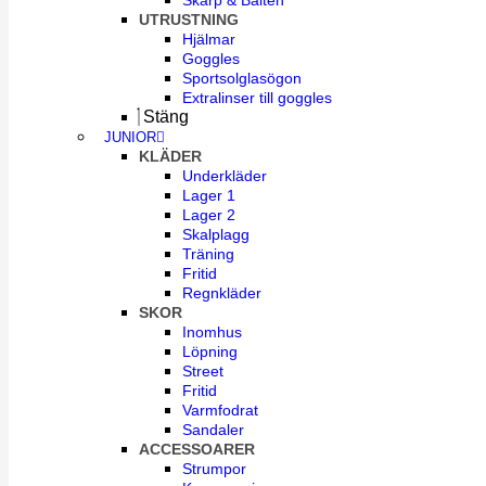
Skärp & Bälten
UTRUSTNING
Hjälmar
Goggles
Sportsolglasögon
Extralinser till goggles
Stäng
JUNIOR
KLÄDER
Underkläder
Lager 1
Lager 2
Skalplagg
Träning
Fritid
Regnkläder
SKOR
Inomhus
Löpning
Street
Fritid
Varmfodrat
Sandaler
ACCESSOARER
Strumpor