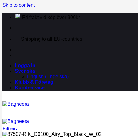
Skip to content
Fri frakt vid köp över 800kr
Shipping to all EU-countries
Logga in
Svenska
English
(
Engelska
)
Klubb & Företag
Kundservice
Filtrera