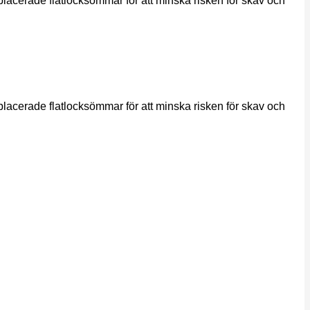
t placerade flatlocksömmar för att minska risken för skav och
t placerade flatlocksömmar för att minska risken för skav och