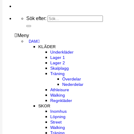
Sök efter:
Meny
DAM
KLÄDER
Underkläder
Lager 1
Lager 2
Skalplagg
Träning
Överdelar
Nederdelar
Athleisure
Walking
Regnkläder
SKOR
Inomhus
Löpning
Street
Walking
Träning