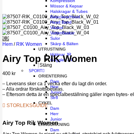
Kompression
Mössor & Kepsar
Halskragar & Tubes
Balaclava/Hood
Head Band
Väskor
Vattenflaskor
Sulor
Skärp & Bälten
Hem
/
RIK Women
UTRUSTNING
Hjälmar JR
Airy Top RIK Women
Goggles JR
Stäng
SPORT
400
kr
ORIENTERING
Dam
– Leverans sker ca 1 vecka efter du lagt din order.
Herr
– Alla ordrar förskottsbetalas.
Junior
– Eftersom detta är en specialbeställning gäller ingen bytes- el
Str8
CYKEL
STORLEKSGUIDE
Dam
Herr
Junior
Airy Top Rik Women
LÄNGDÅKNING
Dam