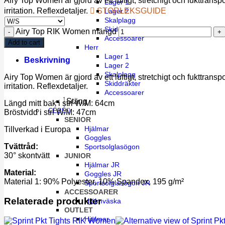
Airy Top Women är gjord av ett luftigt, stretchigt och fukttrans
Lager 1
irritation. Reflexdetaljer.
STORLEKSGUIDE
Lager 2
Skalplagg
Skiddräkter
Airy Top RIK Women mängd
Accessoarer
Add to cart
Herr
Lager 1
Beskrivning
Lager 2
Skalplagg
Airy Top Women är gjord av ett luftigt, stretchigt och fukttrans
Skiddräkter
irritation. Reflexdetaljer.
Accessoarer
Stäng
Längd mitt bak i strl W/M: 64cm
CÉBÉ
Bröstvidd i strl W/M: 47cm
SENIOR
Hjälmar
Tillverkad i Europa
Goggles
Tvättråd:
Sportsolglasögon
30° skontvätt
JUNIOR
Hjälmar JR
Material:
Goggles JR
Material 1: 90% Polyester, 10% Spandex, 195 g/m²
Sportsolglasögon JR
ACCESSOARER
Relaterade produkter
Hjälmväska
OUTLET
Hjälmar