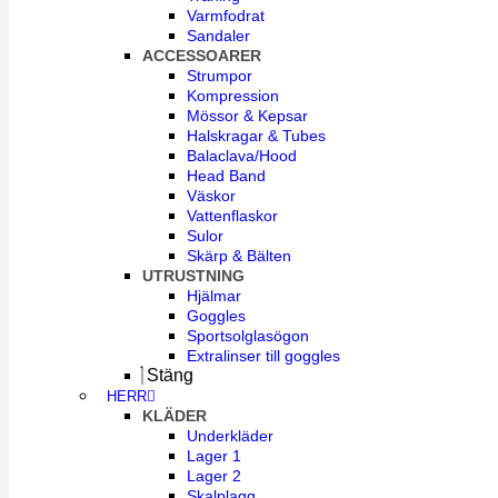
Varmfodrat
Sandaler
ACCESSOARER
Strumpor
Kompression
Mössor & Kepsar
Halskragar & Tubes
Balaclava/Hood
Head Band
Väskor
Vattenflaskor
Sulor
Skärp & Bälten
UTRUSTNING
Hjälmar
Goggles
Sportsolglasögon
Extralinser till goggles
Stäng
HERR
KLÄDER
Underkläder
Lager 1
Lager 2
Skalplagg